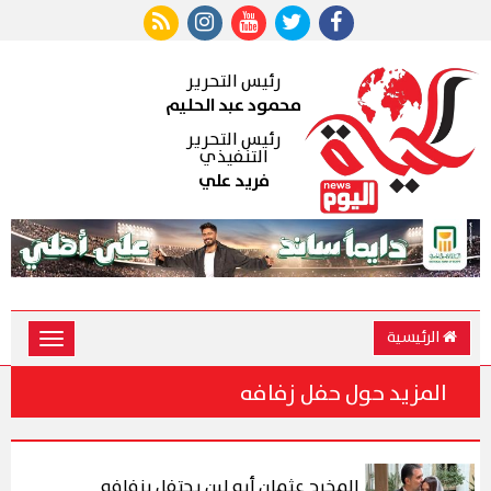
رئيس التحرير
محمود عبد الحليم
رئيس التحرير
التنفيذي
فريد علي
الرئيسية
Toggle
vigation
المزيد حول حفل زفافه
المخرج عثمان أبو لبن يحتفل بزفافه