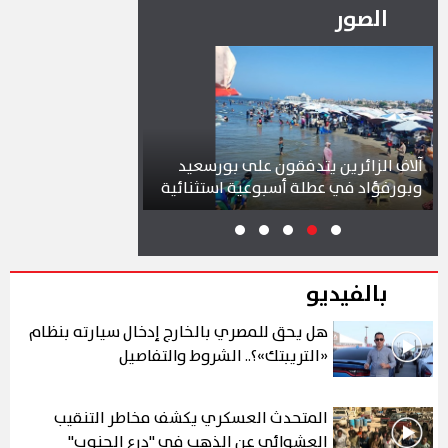
الصور
آلاف الزائرين يتدفقون على بورسعيد
محافظ بورسعيد يتا
وبورفؤاد في عطلة أسبوعية استثنائية
بمشروع سوق التصن
بالفيديو
هل يحق للمصري بالخارج إدخال سيارته بنظام
«التريبتك»؟.. الشروط والتفاصيل
المتحدث العسكري يكشف مخاطر التنقيب
العشوائي عن الذهب في "درع الجنوب"