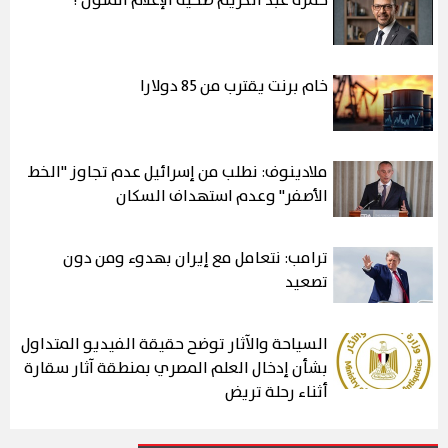
حمزة عبد الكريم ضحية الإعلام الملون !
خام برنت يقترب من 85 دولارا
ملادينوف: نطلب من إسرائيل عدم تجاوز "الخط
الأصفر" وعدم استهداف السكان
ترامب: نتعامل مع إيران بهدوء ومن دون
تصعيد
السياحة والآثار توضح حقيقة الفيديو المتداول
بشأن إدخال العلم المصري بمنطقة آثار سقارة
أثناء رحلة تريض