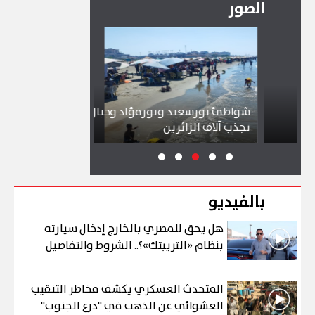
الصور
شواطئ بورسعيد وبورفؤاد وجبال الملح
إقبال كبير ين
تجذب آلاف الزائرين
ببورسعيد وبو
بالفيديو
هل يحق للمصري بالخارج إدخال سيارته
بنظام «التريبتك»؟.. الشروط والتفاصيل
المتحدث العسكري يكشف مخاطر التنقيب
العشوائي عن الذهب في "درع الجنوب"