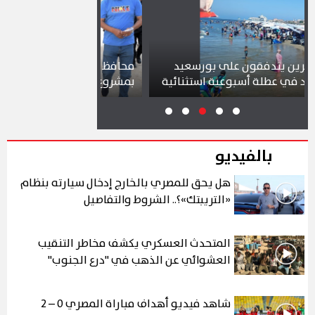
لى بورسعيد
محافظ بورسعيد يتابع سير العمل
شو
ية استثنائية
بمشروع سوق التصنيع الجديد
تج
بالفيديو
هل يحق للمصري بالخارج إدخال سيارته بنظام
«التريبتك»؟.. الشروط والتفاصيل
المتحدث العسكري يكشف مخاطر التنقيب
العشوائي عن الذهب في "درع الجنوب"
شاهد فيديو أهداف مباراة المصري 0 – 2