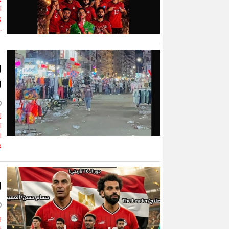
ا
و
.
و
و
ل
ا
ا
خ
و
و
ي