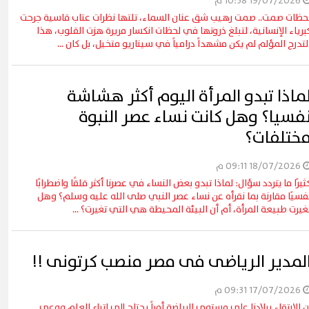
19/07/2026 10:38 م
حظات صمت.. صمت رهيب شق عنان السماء، تلتها نظرات عتاب قاسية جرحت
برياء الإنسانية، لتبلغ ذروتها في لحظات انكسار مريرة هزت القلوب، هذا
لتدرج المؤلم لم يكن مشهداً درامياً في سيناريو متخيل، بل كان ...
ماذا تبدو المرأة اليوم أكثر هشاشة
فسيا؟ وهل كانت نساء عصر النبوة
ختلفات؟
18/07/2026 09:11 م
ثيرًا ما يتردد سؤال: لماذا تبدو بعض النساء في عصرنا أكثر قلقًا واضطرابًا
فسيًا مقارنة بما نقرأه عن نساء عصر النبي صلى الله عليه وسلم؟ وهل
غيرت طبيعة المرأة، أم أن البيئة المحيطة هي التي تغيرت؟ ...
لمدير الرياضى فى مصر منصب كرتونى !!
17/07/2026 09:31 م
ن الارتقاء ببلادنا على مستوى الرياضة أمراً يحتاج إلى اتباع العلم ووعى