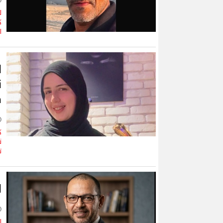
ل
ك
ا
ل
ن
م
ك
ن
ت
ا
إ