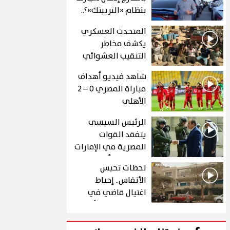
بنظام «التريبتك»؟..
الشروط والتفاصيل
المتحدث العسكري
يكشف مخاطر
التنقيب العشوائي
عن الذهب في "درع
شاهد فيديو أهداف
الجنوب"
مباراة المصري 0 – 2
الأهلي
الرئيس السيسي
يتفقد القوات
المصرية في الإمارات
خلال زيارة أخوية
لحظات تحبس
الأنفاس.. إحباط
اغتيال قاضي في
الحلقة 10 من رأس
الأفعى