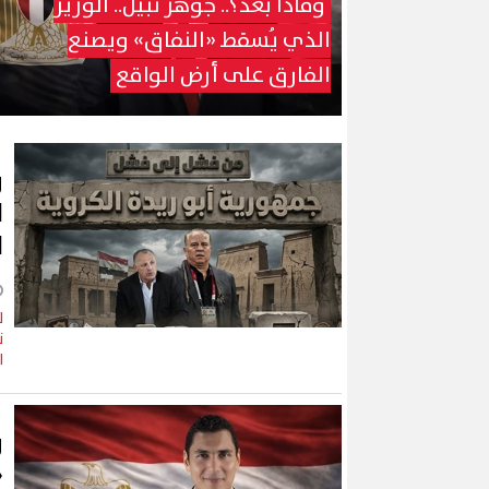
وماذا بعد؟.. جوهر نبيل.. الوزير
الذي يُسقط «النفاق» ويصنع
الفارق على أرض الواقع
و
ا
ا
ل
ن
ا
و
«