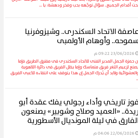
حت أقدام الجميع.. سؤال نوجّهه بحب وفخر ودهشة: يا ...
اصفة الاتحاد السكندرى.. وشيزوفرنيا
موحه.. وأوهام الأولمبى
23/06/2026 09:22 م
ن حمزة الجمل المدير الفنى للاتحاد السكندرى فى مفترق الطريق فإما
صنع لزعيم الثغر فريق متماسك وإما يظل الفريق فى دائرة اللاهوية
العشوائية ولابد أن يُدرك الجمل إن هذا يتوقف على انتقاءه للاعبى الفريق
..
وز تاريخي وأداء رجولي يفك عقدة أبو
يدة.. «العميد وصلاح وشوبير» يصنعون
لفارق في ليلة المونديال الأسطورية
22/06/2026 04:06 م