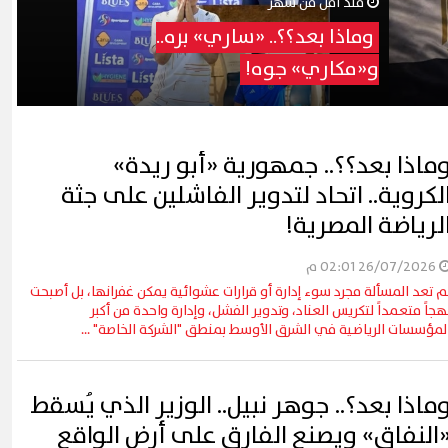
منذ أقل من شهر
وماذا بعد؟؟.. «ساري» بره..
و«مكاري» جوه!
ماذا بعد؟؟.. جمهورية «أبو ريدة»
لكروية.. اتحاد لتدوير الفاشلين على جثة
لرياضة المصرية!
26/07/2026 02:01 م
م تعد المسألة مجرد سوء إدارة أو قرارات عشوائية يمكن غفرانها، بل أصبحت
هجاً متعمداً لتكريس العناد، وتدوير الفشل، وإدارة واحدة من أكبر
لمؤسسات الرياضية في الشرق الأوسط بمنطق "الشركة الخاصة" ...
ماذا بعد؟.. جوهر نبيل.. الوزير الذي يُسقط
النفاق» ويصنع الفارق على أرض الواقع