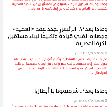
جهد وحينها سيكون الارتقاء يسيراً ولكن المسئولين عن الأندية المصرية
قتبسون من الخارج ما لا يتماشى مع إمكاناتهم بل من باب ...
ماذا بعد؟؟.. الرئيس يجدد عقد «العميد»
جهازه الفني قيادةً وتكليفًا لبناء مستقبل
لكرة المصرية
12/07/2026 10:15 م
ي قلب مدينة العلمين الساحلية، وأمام أمواج البحر التي شهدت على
حول الحلم إلى حقيقة، عاشت مصر واحدة من أبهى ملاحمها الوطنية
الشعبية، لم يكن مجرد استقبال لبعثة المنتخب الوطني العائدة من
لمونديال، ...
ماذا بعد؟.. شرفتمونا يا أبطال!
07/07/2026 11:48 م
م تكن مجرد مباراة كرة قدم، بل كانت ملحمة وطنية بطلها أحد عشر رجلاً