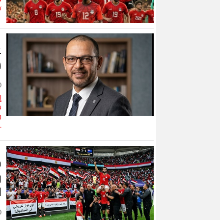
ت
ع
س
إ
ي
و
.
ف
ر
ا