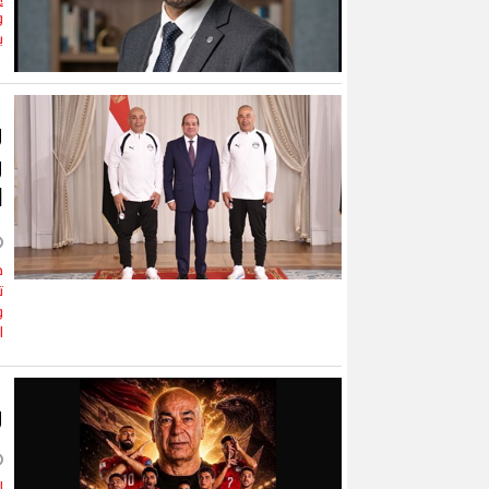
و
ي
و
و
ا
ف
ت
و
ا
و
ل