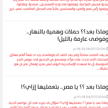
رتدوا قميص الفراعنة، ووقفوا في وجه المستحيل.. صمدوا، وقاتلوا،
رفعوا رأس مصر والعرب والمسلمين عالياً في المحفل العالمي، نعم، خرج
..
ماذا بعد؟؟ حملات وهمية بالنهار..
فوضى عارمة بالليل!
06/07/2026 06:26 م
م يعد الصمت ممكناً ولم يعد النقد الدبلوماسي يجدى نفعاً أمام مهازل
لمحليات التي تحدث على مرأى ومسمع من الجميع في عروس البحر
لمتوسط، إن ما تشهده الإسكندرية اليوم ليس مجرد إهمال عابر بل هو
طيئة ...
ماذا بعد ؟؟ يا مصر.. بتعمليها إزاي؟!
04/07/2026 01:28 م
ماذا بعد يا مصر؟ ؟ بتعمليها إزاي؟! سؤال بات يتردد في كل عواصم الدنيا،
تردد على لسان الشرق والغرب، بعد ليلة تاريخية زلزل فيها "الفراعنة" الأرض