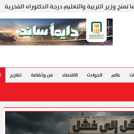
بية والتعليم درجة الدكتوراه الفخرية
شركة «Liberty Developments» تطلق أولى فعالياتها الترفيهية في حفل ضخم لأحمد سعد
ت
عالم
الحوادث
الاقتصاد
فن وثقافة
تقارير