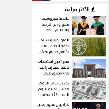
الأكثر قراءة
جامعة هيروشيما
تمنح وزير التربية
والتعليم درجة
الدكتوراه الفخرية
الفاو: قرارات ترامب
تدفع العالم إلى
تفاقم جحيم تضخم
الغذاء
مصر تدين استهداف
ناقلة نفط إماراتية
في مضيق هرمز
تحديث سعر الدولار
مقابل الجنيه اليوم
السبت 8 أغسطس
2026
طرابزون سبور يعلن