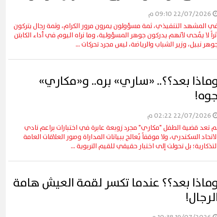
22/07/2026 09:10 م
ي المشهد التنفيذي، ثمة مسؤولون يمرون مرور الكرام، وثمة رجال يتركون
ثراً لا يُمحى لأنهم يدركون جوهر المسؤولية، وما نراه اليوم في أداء الكابتن
وهر نبيل، وزير الشباب والرياضة، ليس مجرد تحركات ...
ماذا بعد؟؟.. «ساري» بره.. و«مكاري»
وه!
القاهرة يشهد أول مشاركة
22/07/2026 02:22 م
التعليم في فعاليات شارع الفن
آلاف الزائرين يتدفقون على ب
م تعد قضية الطفل "مكاري" مجرد زوبعة عابرة في اختبارات براعم نادي
وبورفؤاد في عطلة أسبوعية ا
لاتحاد السكندري، ولا موقفاً يُعالج ببيانات المداراة وصور العلاقات العامة
لتذكارية؛ بل تحولت إلى اختبار حقيقي للقيم التربوية ...
ماذا بعد؟؟ عندما تكسر لقمة العيش هامة
لرجال!