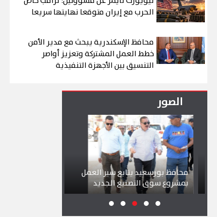
نيويورك تايمز عن مسؤولين: ترامب خاض
الحرب مع إيران متوقعا نهايتها سريعا
محافظ الإسكندرية يبحث مع مدير الأمن
خطط العمل المشتركة وتعزيز أواصر
التنسيق بين الأجهزة التنفيذية
الصور
محافظ بورسعيد يتابع سير العمل
شواطئ بورسعيد 
بمشروع سوق التصنيع الجديد
تجذب آلاف الزائر