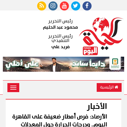
رئيس التحرير
محمود عبد الحليم
رئيس التحرير
التنفيذي
فريد علي
الرئيسية
Toggle
vigation
الأخبار
الأرصاد: فرص أمطار ضعيفة على القاهرة
اليوم.. ودرجات الحرارة حول المعدلات