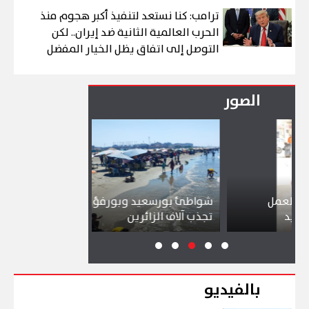
ترامب: كنا نستعد لتنفيذ أكبر هجوم منذ
الحرب العالمية الثانية ضد إيران.. لكن
التوصل إلى اتفاق يظل الخيار المفضل
الصور
شواطئ بورسعيد وبورفؤاد وجبال الملح
إقبال كبي
تجذب آلاف الزائرين
ببورسعيد 
بالفيديو