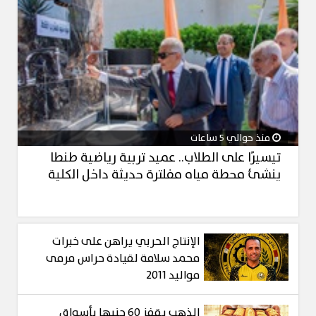
منذ حوالي 5 ساعات
تيسيرًا على الطلاب.. عميد تربية رياضية طنطا
ينشئ محطة مياه مفلترة حديثة داخل الكلية
الإنتاج الحربي يراهن على خبرات
محمد سلامة لقيادة حراس مرمى
مواليد 2011
الذهب يقفز 60 جنيها بأسواق