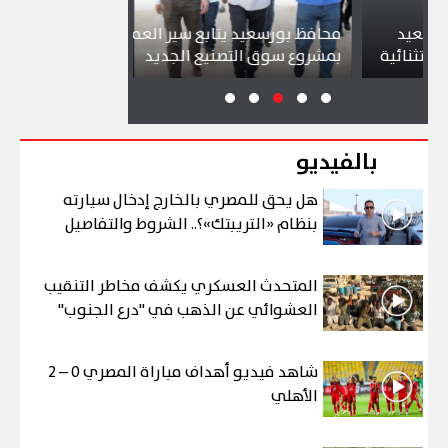
د
محافظ بورسعيد يتابع سير العمل
شواطئ بورسع
ئية
بمشروع سوق التصنيع الجديد
تجذب آلاف ال
بالفيديو
هل يحق للمصري بالخارج إدخال سيارته
بنظام «التريبتك»؟.. الشروط والتفاصيل
المتحدث العسكري يكشف مخاطر التنقيب
العشوائي عن الذهب في "درع الجنوب"
شاهد فيديو أهداف مباراة المصري 0 – 2
الأهلي