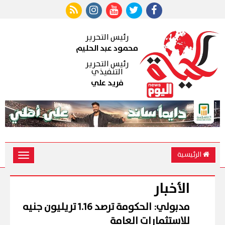
رئيس التحرير
محمود عبد الحليم
رئيس التحرير
التنفيذي
فريد علي
الرئيسية
Toggle
vigation
الأخبار
مدبولي: الحكومة ترصد 1.16 تريليون جنيه
للاستثمارات العامة