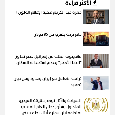
الأكثر قراءة
حمزة عبد الكريم ضحية الإعلام الملون !
خام برنت يقترب من 85 دولارا
ملادينوف: نطلب من إسرائيل عدم تجاوز
"الخط الأصفر" وعدم استهداف السكان
ترامب: نتعامل مع إيران بهدوء ومن دون
تصعيد
السياحة والآثار توضح حقيقة الفيديو
المتداول بشأن إدخال العلم المصري
بمنطقة آثار سقارة أثناء رحلة تريض