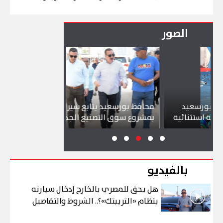
الصور
سعيد
محافظ بورسعيد يتابع سير العمل
شواطئ بور
ثنائية
بمشروع سوق التصنيع الجديد
تجذب آلاف 
بالفيديو
هل يحق للمصري بالخارج إدخال سيارته
بنظام «التريبتك»؟.. الشروط والتفاصيل