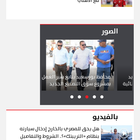
مع الأهلي
الصور
محافظ بورسعيد يتابع سير العمل
شواطئ بورسع
ئية
بمشروع سوق التصنيع الجديد
تجذب آلاف الز
بالفيديو
هل يحق للمصري بالخارج إدخال سيارته
بنظام «التريبتك»؟.. الشروط والتفاصيل