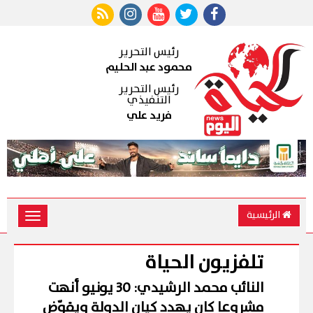
رئيس التحرير
محمود عبد الحليم
رئيس التحرير
التنفيذي
فريد علي
الرئيسية
Toggle
vigation
تلفزيون الحياة
النائب محمد الرشيدي: 30 يونيو أنهت
مشروعا كان يهدد كيان الدولة ويقوّض