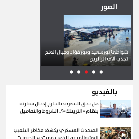
الصور
شواطئ بورسعيد وبورفؤاد وجبال الملح
إقبال كبير ينعش 
تجذب آلاف الزائرين
ببورسعيد وبورفؤ
بالفيديو
هل يحق للمصري بالخارج إدخال سيارته
بنظام «التريبتك»؟.. الشروط والتفاصيل
المتحدث العسكري يكشف مخاطر التنقيب
العشوائي عن الذهب في "درع الجنوب"