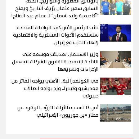
بالوثائق المصورة والتواريخ.. الحكم
السابق سمير عثمان يُزيف التاريخ ويمنح
"أكاديمية وليد شعبان" لـ عصام عبد الفتاح!
نائب الرئيس الأمريكي: الولايات المتحدة
ستستخدم الأدوات العسكرية والاقتصادية
لإنهاء الحرب مع إيران
وزير الاستثمار: تعديلات موسعة على
اللائحة التنفيذية لقانون الشركات لتسهيل
الإجراءات وتسريعها
في الكونفدرالية.. الأهلي يواجه الفائز من
مقديشيو وكيتارا.. وزد يواجه اتصالات
جيبوتي
أمريكا تسحب طائرات التزوّد بالوقود من
مطار «بن جوريون» الإسرائيلي