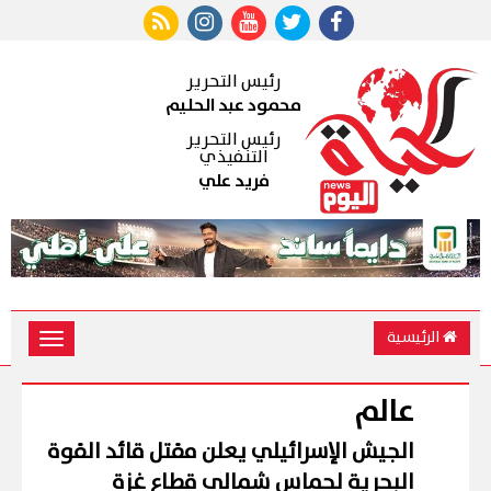
رئيس التحرير
محمود عبد الحليم
رئيس التحرير
التنفيذي
فريد علي
الرئيسية
Toggle
vigation
عالم
الجيش الإسرائيلي يعلن مقتل قائد القوة
البحرية لحماس شمالى قطاع غزة