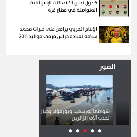
6 دول تدين الانتهاكات الإسرائيلية
المتواصلة في قطاع غزة
الإنتاج الحربي يراهن على خبرات محمد
سلامة لقيادة حراس مرمى مواليد 2011
الصور
شواطئ بورسعيد وبورفؤاد وجبال الملح
إقبال كبير ينع
تجذب آلاف الزائرين
ببورسعيد وبو