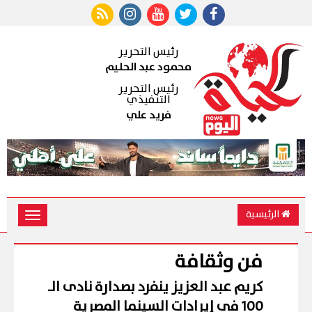
رئيس التحرير
محمود عبد الحليم
رئيس التحرير
التنفيذي
فريد علي
الرئيسية
Toggle
vigation
فن وثقافة
كريم عبد العزيز ينفرد بصدارة نادى الـ
100 فى إيرادات السينما المصرية