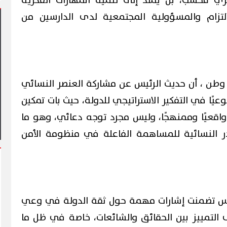
ري فحسب، بل يمتد إلى تنمية المهارات الفكرية
التزام والمسؤولية المجتمعية لدى الدارسين من
طن ، أن حديث الرئيس عن مشاركة العنصر النسائي
فقون على بورسعيد
محافظ بورسعيد يتابع سير العمل
وعيًا في التفكير الاستراتيجي للدولة، حيث بات تمكين
 أسبوعية استثنائية
بمشروع سوق التصنيع الجديد
ا واقعيًا وممنهجًا، وليس مجرد توجه دعائي، وهو ما
ادر النسائية للمساهمة الفاعلة في منظومة الأمن
ئيس تضمنت إشارات مهمة حول ثقة الدولة في وعي
التمييز بين الحقائق والشائعات، خاصة في ظل ما