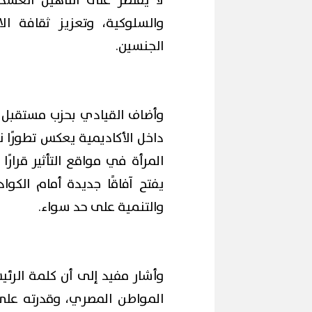
لا يقتصر على التأهيل العسك
والسلوكية، وتعزيز ثقافة ال
الجنسين.
وأضاف القيادي بحزب مستقبل و
إقبال كبير من المواطنين على محطات
المرحلة الأولى لمونوريل شرق النيل
آلاف الزائرين يتد
داخل الأكاديمية يعكس تطورًا ن
(صور)
وبورفؤاد في عطلة
المرأة في مواقع التأثير قرارً
يفتح آفاقًا جديدة أمام الكو
والتنمية على حد سواء.
وأشار مفيد إلى أن كلمة الر
المواطن المصري، وقدرته على 