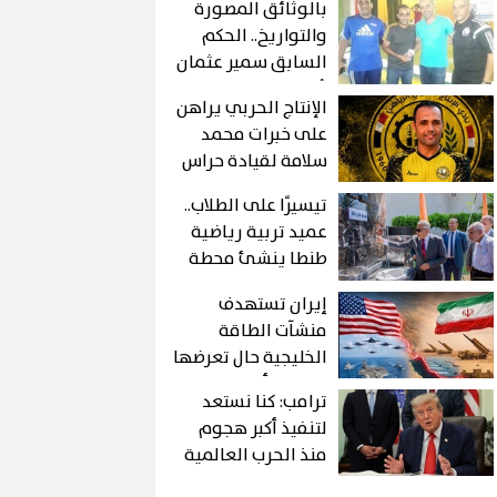
بالوثائق المصورة
والتواريخ.. الحكم
السابق سمير عثمان
يُزيف التاريخ ويمنح
الإنتاج الحربي يراهن
"أكاديمية وليد
على خبرات محمد
شعبان" لـ عصام عبد
سلامة لقيادة حراس
الفتاح!
مرمى مواليد 2011
تيسيرًا على الطلاب..
عميد تربية رياضية
طنطا ينشئ محطة
مياه مفلترة حديثة
إيران تستهدف
داخل الكلية
منشآت الطاقة
الخليجية حال تعرضها
لهجوم أمريكي
ترامب: كنا نستعد
لتنفيذ أكبر هجوم
منذ الحرب العالمية
الثانية ضد إيران.. لكن