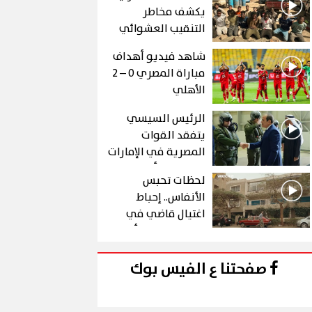
يكشف مخاطر
التنقيب العشوائي
عن الذهب في "درع
شاهد فيديو أهداف
الجنوب"
مباراة المصري 0 – 2
الأهلي
الرئيس السيسي
يتفقد القوات
المصرية في الإمارات
خلال زيارة أخوية
لحظات تحبس
الأنفاس.. إحباط
اغتيال قاضي في
الحلقة 10 من رأس
الأفعى
صفحتنا ع الفيس بوك