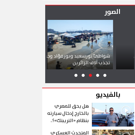
التوصل إلى اتفاق
يظل الخيار المفضل
الصور
شواطئ بورسعيد وبورفؤاد وجبال الملح
إقبال كبير ينعش س
تجذب آلاف الزائرين
ببورسعيد وبورفؤ
بالفيديو
هل يحق للمصري
بالخارج إدخال سيارته
بنظام «التريبتك»؟..
الشروط والتفاصيل
المتحدث العسكري