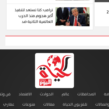
بشأن القدس في عمّان
ترامب: كنا نستعد لتنفيذ
أكبر هجوم منذ الحرب
العالمية الثانية ضد
إيران.. لكن التوصل إلى
اتفاق يظل الخيار
المفضل
ضة
المحافظات
عالم
الحوادث
الاقتصاد
فن وثق
واتصالات
تلفزيون الحياة
مقالات
منوعات
عقاري