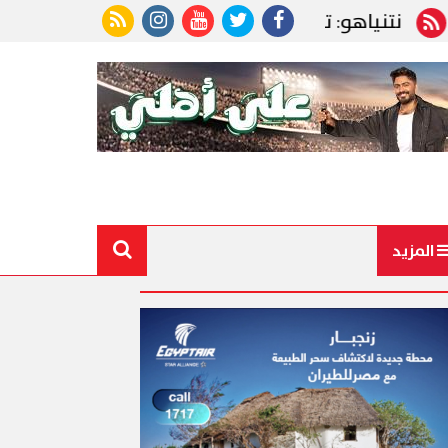
اهو: ترامب أعظم أصدقائنا.. ووجود إسرائيل ليس محل 
المزيد