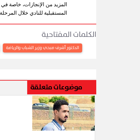
المزيد من الإنجازات، خاصة في
المستقبلية للنادي خلال المرحلة 
الكلمات المفتاحية
محافظ الق
 الملح
إقبال كبير ينعش سياحة اليوم الواحد
لكورال الت
الدكتور أشرف صبحي وزير الشباب والرياضة
ببورسعيد وبورفؤاد
(صور)
موضوعات متعلقة