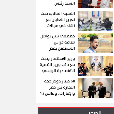
السيد رئيس
الجمهورية إلى
التعليم العالي: بحث
الرئيس التشادي
تعزيز التعاون مع
تشاد في مجالات
التعليم العالي
مصطفى بلبل يواصل
والبحث العلمي
صناعة حراس
وزيادة المنح
المستقبل بفكر
الدراسية المقدمة
تدريبي حديث
للطلاب التشاديين
وزير الاستثمار يبحث
وخبرات كبيرة
مع نائب وزير التنمية
الاقتصادية الروسي
تعزيز التجارة
68 مليار دولار حجم
التجارة بين مصر
والإمارات.. وفائض 4.3
مليار دولار لصالح
القاهرة
الصور