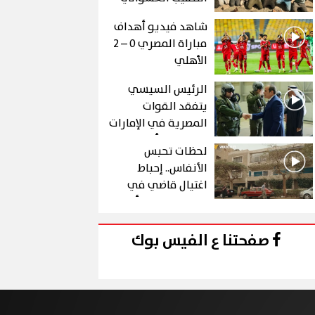
عن الذهب في "درع
شاهد فيديو أهداف
الجنوب"
مباراة المصري 0 – 2
الأهلي
الرئيس السيسي
يتفقد القوات
المصرية في الإمارات
خلال زيارة أخوية
لحظات تحبس
الأنفاس.. إحباط
اغتيال قاضي في
الحلقة 10 من رأس
الأفعى
صفحتنا ع الفيس بوك