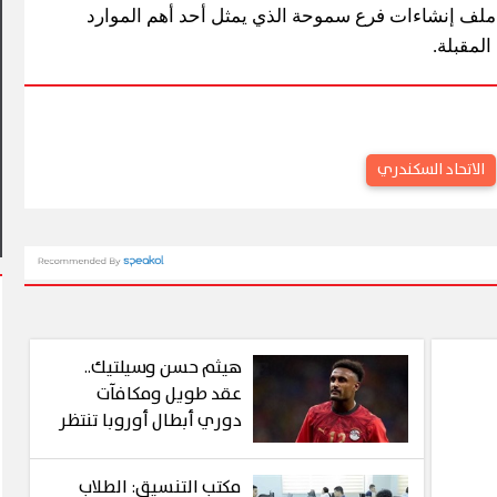
 ملف إنشاءات فرع سموحة الذي يمثل أحد أهم الموارد
المقبلة.
اهرة يشهد أول مشاركة
عليم في فعاليات شارع الفن
آلاف الزائرين يتدفقون على بورس
الاتحاد السكندري
وبورفؤاد في عطلة أسبوعية است
هيثم حسن وسيلتيك..
عقد طويل ومكافآت
دوري أبطال أوروبا تنتظر
نجم الفراعنة
مكتب التنسيق: الطلاب