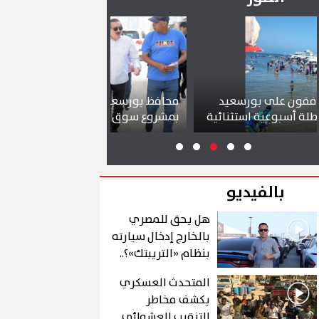
عيد
محافظ بورسعيد يتابع سير العمل
شواطئ بور
ثنائية
بمشروع سوق التصنيع الجديد
تجذب آلاف 
بالفيديو
هل يحق للمصري
بالخارج إدخال سيارته
بنظام «التريبتك»؟..
الشروط والتفاصيل
المتحدث العسكري
يكشف مخاطر
التنقيب العشوائي