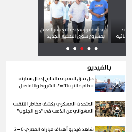
محافظ بورسعيد يتابع سير العمل
شواطئ بورسعيد
ة
بمشروع سوق التصنيع الجديد
تجذب آلاف الزا
بالفيديو
هل يحق للمصري بالخارج إدخال سيارته
بنظام «التريبتك»؟.. الشروط والتفاصيل
المتحدث العسكري يكشف مخاطر التنقيب
العشوائي عن الذهب في "درع الجنوب"
شاهد فيديو أهداف مباراة المصري 0 – 2