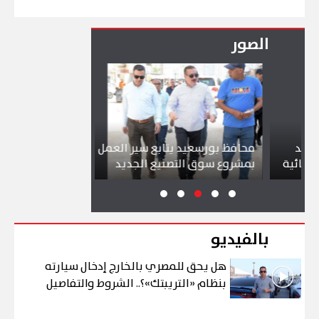
الصور
محافظ بورسعيد يتابع سير العمل
شواطئ بورسعيد
ة
بمشروع سوق التصنيع الجديد
تجذب آلاف الزا
بالفيديو
هل يحق للمصري بالخارج إدخال سيارته
بنظام «التريبتك»؟.. الشروط والتفاصيل