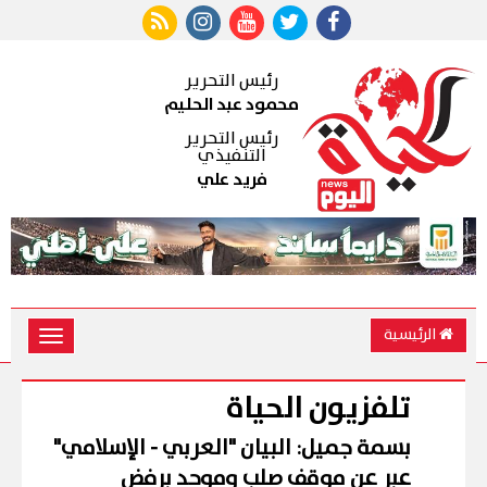
رئيس التحرير
محمود عبد الحليم
رئيس التحرير
التنفيذي
فريد علي
الرئيسية
Toggle
vigation
تلفزيون الحياة
بسمة جميل: البيان "العربي - الإسلامي"
عبر عن موقف صلب وموحد برفض