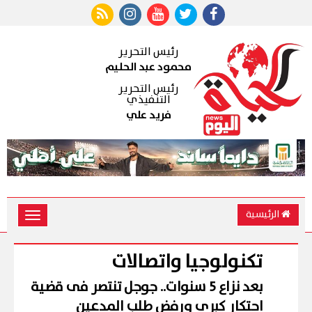
رئيس التحرير
محمود عبد الحليم
رئيس التحرير
التنفيذي
فريد علي
الرئيسية
Toggle
vigation
تكنولوجيا واتصالات
بعد نزاع 5 سنوات.. جوجل تنتصر فى قضية
احتكار كبرى ورفض طلب المدعين