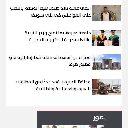
ادعى عمله بالداخلية.. ضبط المتهم بالنصب
على المواطنين في بني سويف
جامعة هيروشيما تمنح وزير التربية
والتعليم درجة الدكتوراه الفخرية
مصر تدين استهداف ناقلة نفط إماراتية في
مضيق هرمز
محافظ الجيزة يتفقد عددًا من القطاعات
بالهرم والعمرانية والطالبية
الصور