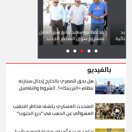
محافظ بورسعيد يتابع سير العمل
شواطئ بورسعيد
ة
بمشروع سوق التصنيع الجديد
تجذب آلاف الزائ
بالفيديو
هل يحق للمصري بالخارج إدخال سيارته
بنظام «التريبتك»؟.. الشروط والتفاصيل
المتحدث العسكري يكشف مخاطر التنقيب
العشوائي عن الذهب في "درع الجنوب"
شاهد فيديو أهداف مباراة المصري 0 – 2