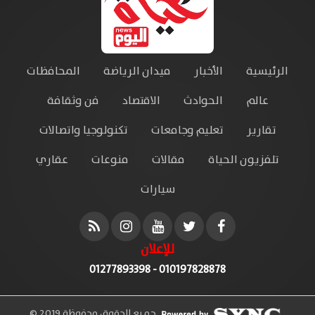
الرئيسية
الأخبار
ميدان الرياضة
المحافظات
عالم
الحوادث
الاقتصاد
فن وثقافة
تقارير
تعليم وجامعات
تكنولوجيا واتصالات
تلفزيون الحياة
مقالات
منوعات
عقاري
سيارات
للإعلان
010197828878 - 01277893398
جميع الحقوق محفوظة 2019 ©