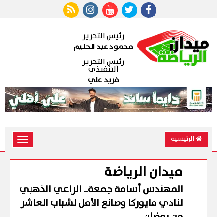
رئيس التحرير
محمود عبد الحليم
رئيس التحرير
التنفيذي
فريد علي
الرئيسية
Toggle
vigation
ميدان الرياضة
المهندس أسامة جمعة.. الراعي الذهبي
لنادي مايوركا وصانع الأمل لشباب العاشر
من رمضان