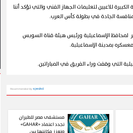
الكبيرة للاعبين لتعليمات الجهاز الفني والتي تؤكد أننا
منافسة الجادة في بطولة كأس العرب.
ر لمحافظ الإسماعيلية ورئيس هيئة قناة السويس
ة يشهد أول مشاركة
م في فعاليات شارع الفن
آلاف الزائرين يتدفقون على بورسعيد
معسكره بمدينة الإسماعيلية.
وبورفؤاد في عطلة أسبوعية استثنائ
لية التي وقفت وراء الفريق في المباراتين.
مستشفى مصر للطيران
تجدد اعتماد «GAHAR»
وتعزز مكانتها بين