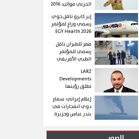
الحربي مواليد 2016
إير كايرو ناقل جوي
رسمي وراعٍ لمؤتمر
EGY Health 2026
لتعزيز السياحة
مصر للطيران ناقل
العلاجية في مصر
رسمي للمؤتمر
الطبي الأفريقي
2026
LARZ
Developments
تطلق رؤيتها
الجديدة لتقديم
إعلام إيراني: سماع
مفهوم متكامل
دوي انفجارات في
للتطوير العقاري
بندر عباس وجزيرة
في مصر
قشم في مضيق
هرمز
الصور