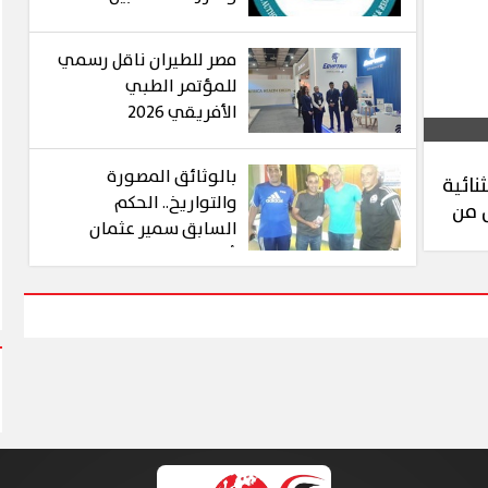
المؤسسات الطبية
الرائدة
مصر للطيران ناقل رسمي
للمؤتمر الطبي
الأفريقي 2026
بالوثائق المصورة
نائية
والتواريخ.. الحكم
 من
السابق سمير عثمان
يُزيف التاريخ ويمنح
"أكاديمية وليد شعبان" لـ
عصام عبد الفتاح!