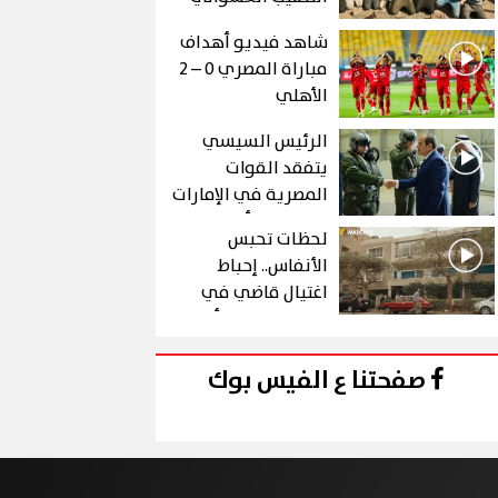
عن الذهب في "درع
شاهد فيديو أهداف
الجنوب"
مباراة المصري 0 – 2
الأهلي
الرئيس السيسي
يتفقد القوات
المصرية في الإمارات
خلال زيارة أخوية
لحظات تحبس
الأنفاس.. إحباط
اغتيال قاضي في
الحلقة 10 من رأس
الأفعى
صفحتنا ع الفيس بوك