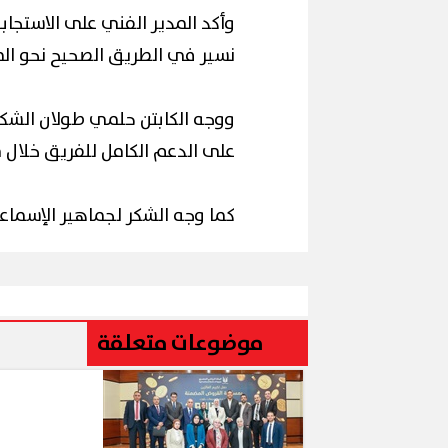
وأكد المدير الفني على الاستجابة 
نسير في الطريق الصحيح نحو ال
ووجه الكابتن حلمي طولان الشك
محافظ القاهر
لح
إقبال كبير ينعش سياحة اليوم الواحد
لكورال التعلي
على الدعم الكامل للفريق خلال 
ببورسعيد وبورفؤاد
(صور)
كما وجه الشكر لجماهير الإسماعي
موضوعات متعلقة