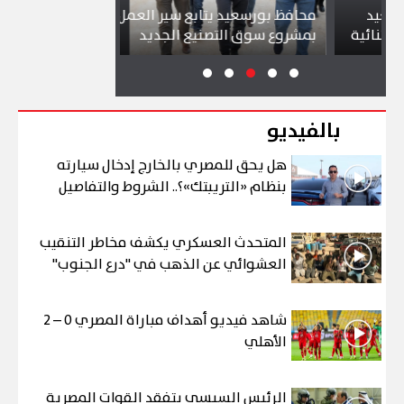
محافظ بورسعيد يتابع سير العمل
شواطئ بورسعي
ية
بمشروع سوق التصنيع الجديد
تجذب آلاف الز
بالفيديو
هل يحق للمصري بالخارج إدخال سيارته
بنظام «التريبتك»؟.. الشروط والتفاصيل
المتحدث العسكري يكشف مخاطر التنقيب
العشوائي عن الذهب في "درع الجنوب"
شاهد فيديو أهداف مباراة المصري 0 – 2
الأهلي
الرئيس السيسي يتفقد القوات المصرية