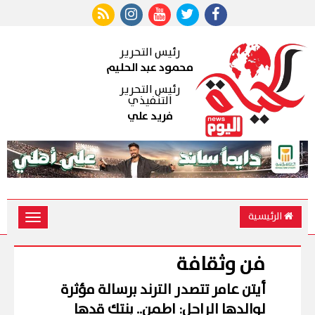
رئيس التحرير
محمود عبد الحليم
رئيس التحرير
التنفيذي
فريد علي
الرئيسية
Toggle
vigation
فن وثقافة
أيتن عامر تتصدر الترند برسالة مؤثرة
لوالدها الراحل: اطمن.. بنتك قدها