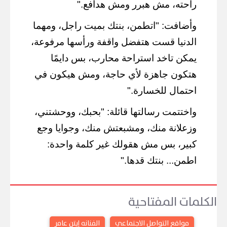
راحته، مش هبرر ومش هدافع."
وأضافت: "اتطمن، بنتك بميت راجل، ومهما
الدنيا قست هتفضل واقفة ورأسها مرفوعة،
يمكن تاخد استراحة محارب، بس دايمًا
هتكون جاهزة لأي حاجة، ومش هيكون في
احتمال للخسارة."
واختتمت رسالتها قائلة: "بحبك، ووحشتني،
وزعلانة منك، ومشبعتش منك، وجوايا وجع
كبير، بس مش هقولك غير كلمة واحدة:
اطمن... بنتك قدها."
الكلمات المفتاحية
مواقع التواصل الاجتماعي
الفنانه إيتن عامر