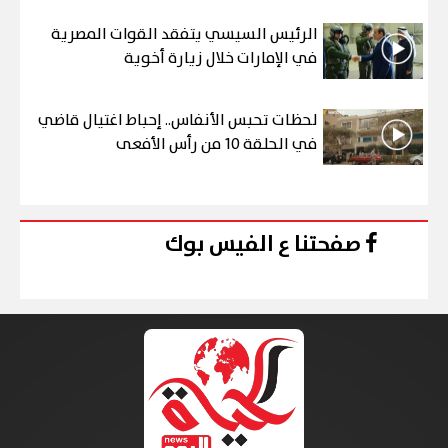
الرئيس السيسي يتفقد القوات المصرية
في الإمارات خلال زيارة أخوية
لحظات تحبس الأنفاس.. إحباط اغتيال قاضي
في الحلقة 10 من رأس الأفعى
صفحتنا ع الفيس بوك