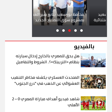
د
محافظ بورسعيد يتابع سير العمل
شواطئ بورسع
ئية
بمشروع سوق التصنيع الجديد
تجذب آلاف ال
بالفيديو
هل يحق للمصري بالخارج إدخال سيارته
بنظام «التريبتك»؟.. الشروط والتفاصيل
المتحدث العسكري يكشف مخاطر التنقيب
العشوائي عن الذهب في "درع الجنوب"
شاهد فيديو أهداف مباراة المصري 0 – 2
الأهلي