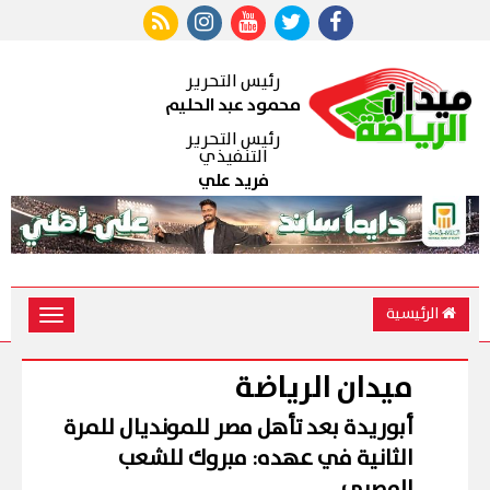
رئيس التحرير
محمود عبد الحليم
رئيس التحرير
التنفيذي
فريد علي
الرئيسية
Toggle
vigation
ميدان الرياضة
أبوريدة بعد تأهل مصر للمونديال للمرة
الثانية في عهده: مبروك للشعب
المصري