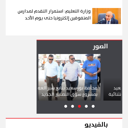
وزارة التعليم: استمرار التقدم لمدارس
المتفوقين إلكترونيا حتى يوم الأحد
الصور
د
محافظ بورسعيد يتابع سير العمل
شواطئ بورسع
ئية
بمشروع سوق التصنيع الجديد
تجذب آلاف الز
بالفيديو