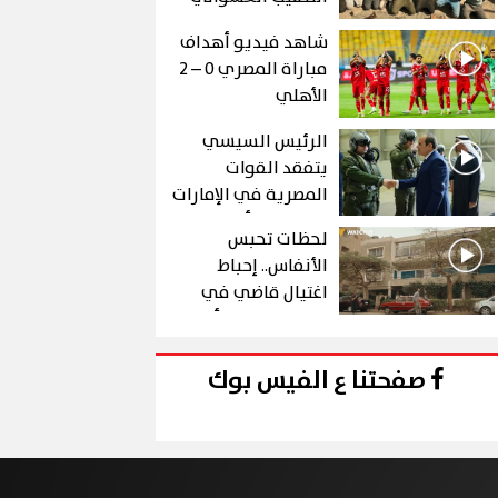
عن الذهب في "درع
شاهد فيديو أهداف
الجنوب"
مباراة المصري 0 – 2
الأهلي
الرئيس السيسي
يتفقد القوات
المصرية في الإمارات
خلال زيارة أخوية
لحظات تحبس
الأنفاس.. إحباط
اغتيال قاضي في
الحلقة 10 من رأس
الأفعى
صفحتنا ع الفيس بوك