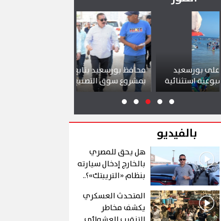
محافظ بورسعيد يتابع سير العمل
شواطئ بورسع
ئية
بمشروع سوق التصنيع الجديد
تجذب آلاف الز
بالفيديو
هل يحق للمصري
بالخارج إدخال سيارته
بنظام «التريبتك»؟..
الشروط والتفاصيل
المتحدث العسكري
يكشف مخاطر
التنقيب العشوائي