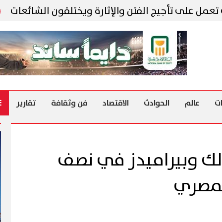
تأجيج الفتن والإثارة ويختلقون الشائعات
البن
ت
عالم
الحوادث
الاقتصاد
فن وثقافة
تقارير
الك وبيراميدز في نصف
لمصري