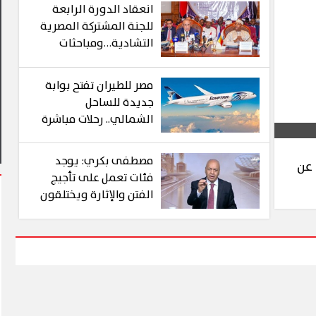
انعقاد الدورة الرابعة
للجنة المشتركة المصرية
التشادية…ومباحثات
موسعة لبحث سبل تعزيز
العلاقات الثنائية في
ة يشهد أول مشاركة
مصر للطيران تفتح بوابة
شتى المجالات
م في فعاليات شارع الفن
آلاف الزائرين يتدفقون على بورسعيد
جديدة للساحل
وبورفؤاد في عطلة أسبوعية استثنا
الشمالي.. رحلات مباشرة
من جدة والمدينة
المنورة إلى العلمين 13
مصطفى بكري: يوجد
 عن
أغسطس الجاري
فئات تعمل على تأجيج
الفتن والإثارة ويختلقون
الشائعات