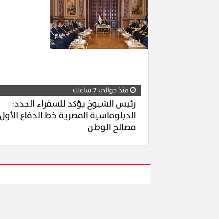
محافظ القاهر
ملح
إقبال كبير ينعش سياحة اليوم الواحد
لكورال التعلي
ببورسعيد وبورفؤاد
(صور)
منذ حوالي 7 ساعات
رئيس الشيوخ يؤكد للسفراء الجدد:
الدبلوماسية المصرية خط الدفاع الأول
مصالح الوطن