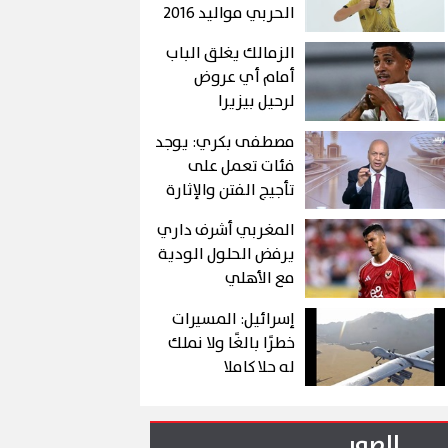
الحربي مواليد 2016
الزمالك يغلق الباب
أمام أي عروض
لرحيل بيزيرا
مصطفى بكري: يوجد
فئات تعمل على
تأجيج الفتن والإثارة
ويختلقون الشائعات
المغربي أشرف داري
يرفض الحلول الودية
مع الأهلي
إسرائيل: المسيرات
خطرًا بالغًا ولا نملك
له حلا كاملا
الصور