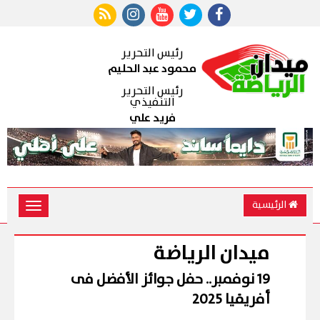
رئيس التحرير
محمود عبد الحليم
رئيس التحرير
التنفيذي
فريد علي
الرئيسية
Toggle
vigation
ميدان الرياضة
19 نوفمبر.. حفل جوائز الأفضل فى
أفريقيا 2025