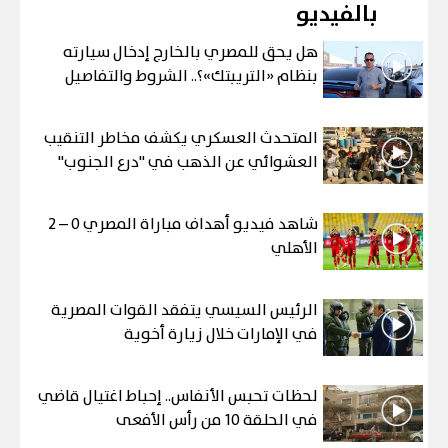
بالفيديو
هل يحق للمصري بالخارج إدخال سيارته
بنظام «التريبتك»؟.. الشروط والتفاصيل
المتحدث العسكري يكشف مخاطر التنقيب
العشوائي عن الذهب في "درع الجنوب"
شاهد فيديو أهداف مباراة المصري 0 – 2
الأهلي
الرئيس السيسي يتفقد القوات المصرية
في الإمارات خلال زيارة أخوية
لحظات تحبس الأنفاس.. إحباط اغتيال قاضي
في الحلقة 10 من رأس الأفعى