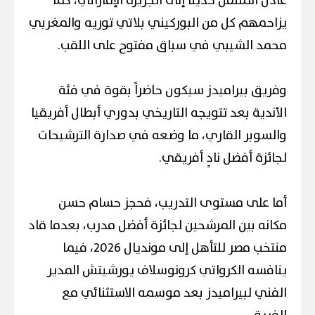
عادل المنتقل حديثًا إلى الجزيرة الإماراتي، كما
يزاحمهم كل من البوركيني بلاتي توريه والمغربي
محمد الشيبي في سباق مفتوح على اللقب.
وفريق بيراميدز سيكون حاضراً بقوة في فئة
الأندية بعد تتويجه التاريخي بدوري أبطال أفريقيا
والسوبر القاري، ما وضعه في صدارة الترشيحات
لجائزة أفضل نادٍ أفريقي.
أما على مستوى التدريب، فحجز حسام حسن
مكانه بين المرشحين لجائزة أفضل مدرب، بعدما قاد
منتخب مصر للتأهل إلى مونديال 2026، فيما
ينافسه الكرواتي كرونوسلاف يورشيتش المدير
الفني لبيراميدز بعد موسمه الاستثنائي مع