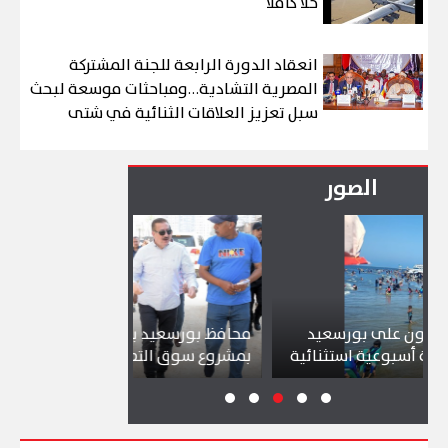
حلا كاملا
انعقاد الدورة الرابعة للجنة المشتركة
المصرية التشادية…ومباحثات موسعة لبحث
سبل تعزيز العلاقات الثنائية في شتى
المجالات
الصور
بورسعيد
محافظ بورسعيد يتابع سير العمل
شواطئ
استثنائية
بمشروع سوق التصنيع الجديد
تجذب آ