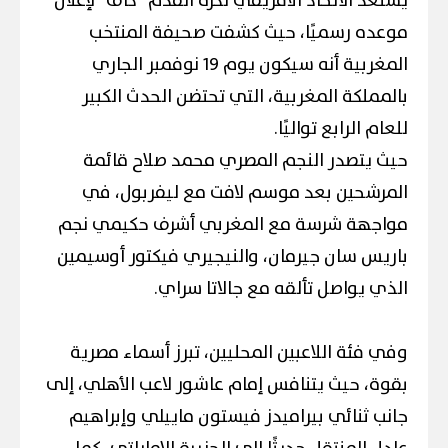
يستعد الاتحاد الأفريقي لكرة القدم "كاف" لإعلان
موعده رسميًا، حيث كشفت صحيفة المنتخب
المغربية أنه سيكون يوم 19 نوفمبر الجاري
بالمملكة المغربية، التي تحتضن الحدث الكبير
للعام الرابع تواليًا.
حيث يتصدر النجم المصري محمد صلاح قائمة
المرشحين بعد موسم لافت مع ليفربول، في
مواجهة شرسة مع المغربي أشرف حكيمي نجم
باريس سان جيرمان، والنيجيري فيكتور أوسيمين
الذي يواصل تألقه مع جالاتا سراي.
وفي فئة اللاعبين المحليين، تبرز أسماء مصرية
بقوة، حيث يتنافس إمام عاشور لاعب الأهلي، إلى
جانب ثنائي بيراميدز فيستون ماييلي وإبراهيم