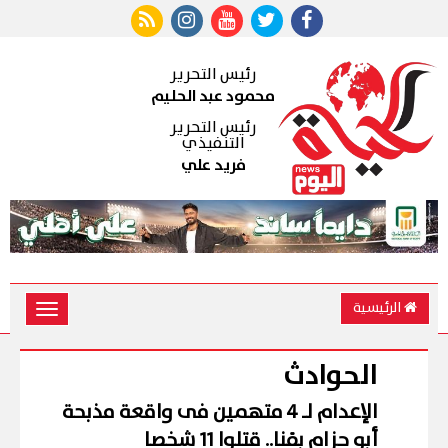
رئيس التحرير
محمود عبد الحليم
رئيس التحرير
التنفيذي
فريد علي
الرئيسية
Toggle
vigation
الحوادث
الإعدام لـ 4 متهمين فى واقعة مذبحة
أبو حزام بقنا.. قتلوا 11 شخصا