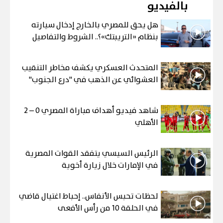
بالفيديو
هل يحق للمصري بالخارج إدخال سيارته
بنظام «التريبتك»؟.. الشروط والتفاصيل
المتحدث العسكري يكشف مخاطر التنقيب
العشوائي عن الذهب في "درع الجنوب"
شاهد فيديو أهداف مباراة المصري 0 – 2
الأهلي
الرئيس السيسي يتفقد القوات المصرية
في الإمارات خلال زيارة أخوية
لحظات تحبس الأنفاس.. إحباط اغتيال قاضي
في الحلقة 10 من رأس الأفعى