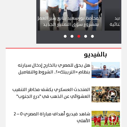
محافظ بورسعيد يتابع سير العمل
شواطئ بورسعي
ية
بمشروع سوق التصنيع الجديد
تجذب آلاف الز
بالفيديو
هل يحق للمصري بالخارج إدخال سيارته
بنظام «التريبتك»؟.. الشروط والتفاصيل
المتحدث العسكري يكشف مخاطر التنقيب
العشوائي عن الذهب في "درع الجنوب"
شاهد فيديو أهداف مباراة المصري 0 – 2
الأهلي