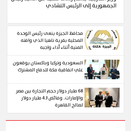
الجمهورية إلى الرئيس التشادي
محافظ الجيزة ينعى رئيس الوحدة
المحلية بقرية ناهيا الذي وافته
المنية أثناء أداء واجبه
السعودية وتركيا وباكستان يوقعون
علي اتفاقية مكة للدفاع المشترك
68 مليار دولار حجم التجارة بين مصر
والإمارات.. وفائض 4.3 مليار دولار
لصالح القاهرة