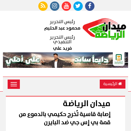
رئيس التحرير
محمود عبد الحليم
رئيس التحرير
التنفيذي
فريد علي
الرئيسية
Toggle
vigation
ميدان الرياضة
إصابة قاسية تُخرج حكيمي بالدموع من
قمة بي إس جي ضد البايرن