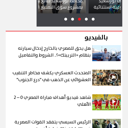
سعيد
محافظ بورسعيد يتابع سير العمل
شواطئ بو
ثنائية
بمشروع سوق التصنيع الجديد
تجذب آلاف
بالفيديو
هل يحق للمصري بالخارج إدخال سيارته
بنظام «التريبتك»؟.. الشروط والتفاصيل
المتحدث العسكري يكشف مخاطر التنقيب
العشوائي عن الذهب في "درع الجنوب"
شاهد فيديو أهداف مباراة المصري 0 – 2
الأهلي
الرئيس السيسي يتفقد القوات المصرية