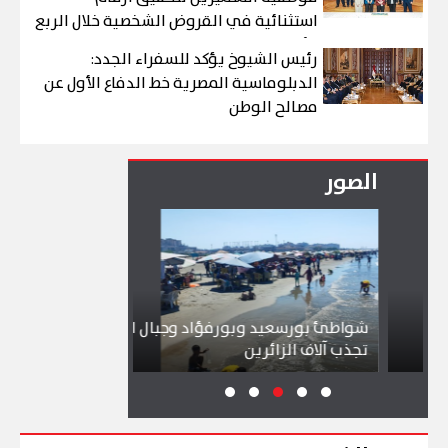
استثنائية في القروض الشخصية خلال الربع
الأول من 2026
رئيس الشيوخ يؤكد للسفراء الجدد:
الدبلوماسية المصرية خط الدفاع الأول عن
مصالح الوطن
الصور
شواطئ بورسعيد وبورفؤاد وجبال الملح
إقبال كبير ينعش 
تجذب آلاف الزائرين
ببورسعيد وبورفؤ