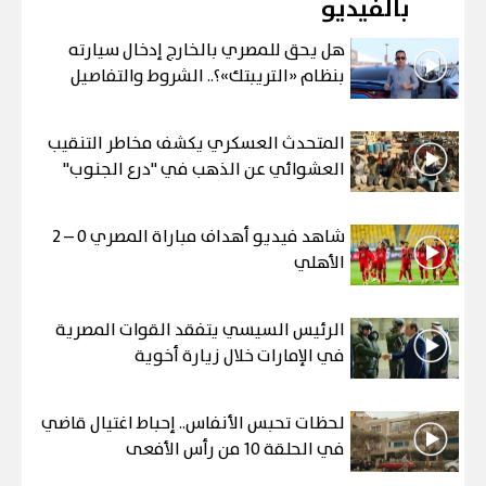
بالفيديو
هل يحق للمصري بالخارج إدخال سيارته
بنظام «التريبتك»؟.. الشروط والتفاصيل
المتحدث العسكري يكشف مخاطر التنقيب
العشوائي عن الذهب في "درع الجنوب"
شاهد فيديو أهداف مباراة المصري 0 – 2
الأهلي
الرئيس السيسي يتفقد القوات المصرية
في الإمارات خلال زيارة أخوية
لحظات تحبس الأنفاس.. إحباط اغتيال قاضي
في الحلقة 10 من رأس الأفعى