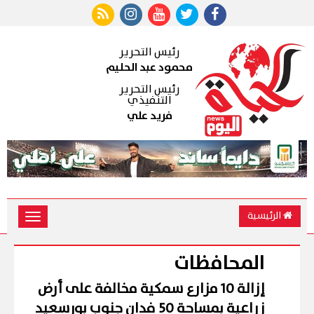
رئيس التحرير
محمود عبد الحليم
رئيس التحرير
التنفيذي
فريد علي
الرئيسية
Toggle
vigation
المحافظات
إزالة 10 مزارع سمكية مخالفة على أرض
زراعية بمساحة 50 فدان جنوب بورسعيد