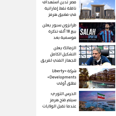
مصر تدين استهداف
ناقلة نفط إماراتية
في مضيق هرمز
طرابزون سبور يعلن
بيع 18 ألف تذكرة
موسمية بعد
التعاقد مع محمد
الزمالك يعلن
صلاح
التشكيل الكامل
للجهاز الفني لفريق
الكرة بقيادة معتمد
شركة «Liberty
جمال
Developments»
تطلق أولى
فعالياتها الترفيهية
الحرس الثوري:
في حفل ضخم لأحمد
سيتم فتح هرمز
سعد
عندما تقبل الولايات
المتحدة بالشروط