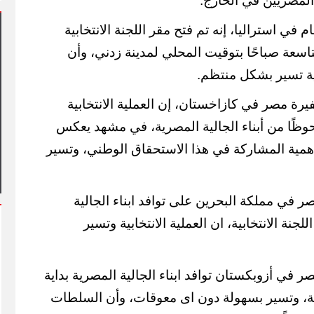
المصريين في الخارج.
في استراليا، إنه تم فتح مقر اللجنة الانتخابية
اسعة صباحًا بتوقيت المحلي لمدينة زدني، وأن
بية تسير بشكل منتظم.
ة مصر في كازاخستان، إن العملية الانتخابية
هد أول مشاركة
حوظًا من أبناء الجالية المصرية، في مشهد يعكس
فعاليات شارع الفن
آلاف الزائرين يتدفقون على بورسعيد
وبورفؤاد في عطلة أسبوعية استثنائية
همية المشاركة في هذا الاستحقاق الوطني، وتسير
 في مملكة البحرين على توافد ابناء الجالية
لجنة الانتخابية، ان العملية الانتخابية وتسير
 في أزوبكستان توافد ابناء الجالية المصرية بداية
ابية، وتسير بسهولة دون اى معوقات، وأن السلطات