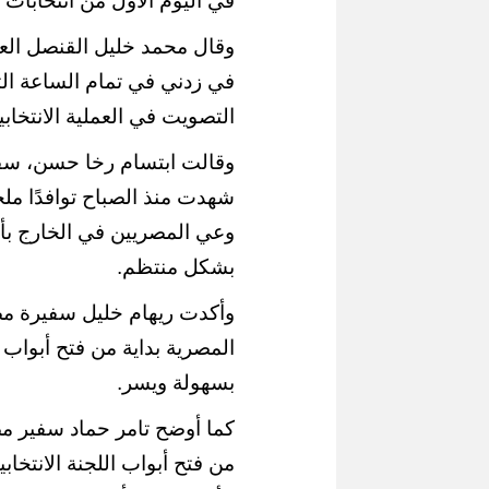
في اليوم الأول من انتخابات 
وقال محمد خليل القنصل العام 
في زدني في تمام الساعة الت
التصويت في العملية الانتخا
وقالت ابتسام رخا حسن، سفير
محافظ القاهرة يش
شهدت منذ الصباح توافدًا مل
إقبال كبير ينعش سياحة اليوم الواحد
لكورال التعليم في 
ببورسعيد وبورفؤاد
(صور)
وعي المصريين في الخارج بأ
بشكل منتظم.
وأكدت ريهام خليل سفيرة مصر
المصرية بداية من فتح أبواب ال
بسهولة ويسر.
كما أوضح تامر حماد سفير مصر
من فتح أبواب اللجنة الانتخ