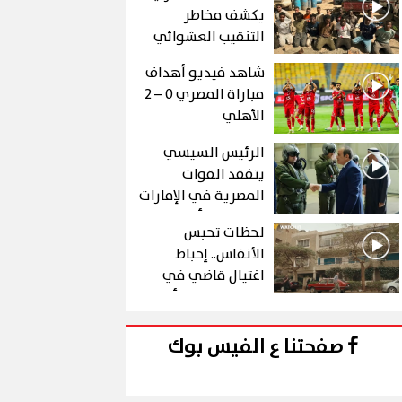
يكشف مخاطر
التنقيب العشوائي
عن الذهب في "درع
شاهد فيديو أهداف
الجنوب"
مباراة المصري 0 – 2
الأهلي
الرئيس السيسي
يتفقد القوات
المصرية في الإمارات
خلال زيارة أخوية
لحظات تحبس
الأنفاس.. إحباط
اغتيال قاضي في
الحلقة 10 من رأس
الأفعى
صفحتنا ع الفيس بوك