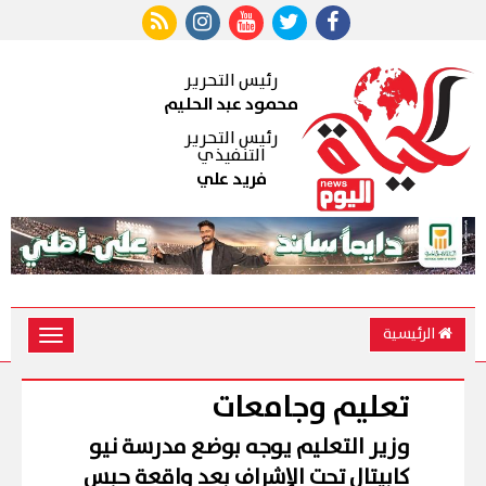
رئيس التحرير
محمود عبد الحليم
رئيس التحرير
التنفيذي
فريد علي
الرئيسية
Toggle
vigation
تعليم وجامعات
وزير التعليم يوجه بوضع مدرسة نيو
كابيتال تحت الإشراف بعد واقعة حبس