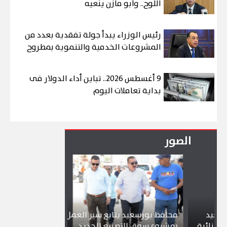
اللوح.. وأبو مازن ينعيه
رئيس الوزراء يبدأ جولة تفقدية بعدد من
المشروعات الخدمية والتنموية بمطروح
9 أغسطس 2026.. تباين أداء الدولار فى
بداية تعاملات اليوم
الصور
محافظ بورسعيد يتابع سير العمل
شواطئ بورسعي
ية
بمشروع سوق التصنيع الجديد
تجذب آلاف الز