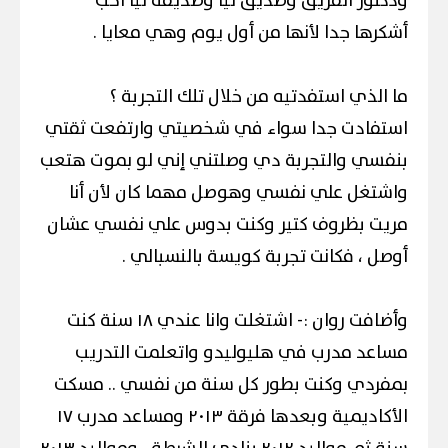
ودكتور الفريق وصديق ليا وصديقة ليا أحب
أشكرها جدا لأنها من أول يوم وهي معايا .
ما الذي استفدتيه من خلال تلك التجربة ؟
استفادت جدا سواء في شخصيتي وارتفعت ثقتي
بنفسي والتجربة دي وصلتني إني لو بموت هتعب
واشتغل علي نفسي وهوصل مهما كان لأن أنا
مريت بظروف كتير وكنت بدوس علي نفسي عشان
أوصل ، فكانت تجربة كويسة بالنسبالي .
وأضافت روان :- اشتغلت وانا عندي ١٨ سنة كنت
مساعد مدرب في هليوليدو واتعلمت التدريب
بمفردي وكنت بطور كل سنة من نفسي .. مسكت
الأكاديمية وبعدها فرقة ٢٠١٣ ومساعد مدرب ١٧