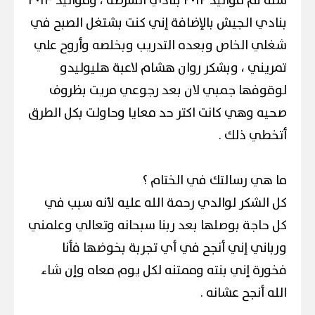
سنة ثم مواليد ٢٠١٢ بنادي الشرطة ، ومواليد ٢٠١٣
بنادي الجيش بالإضافة إني كنت بشتغل الصبح في
شغلي الخاص وبعده التدريب وبخلصه وأروح علي
تمريني ، وبشكر روان هشام لاعبة هليوليدو
لوقوفها جمبي لان بعد رجوعي مريت بظروف
صحيه وهي كانت اكتر حد معايا وحاولت بكل الطرق
أتخطي ذلك .
ما هي رسالتك في الختام ؟
كل الشكر لوالدي رحمة الله عليه لأنه سبب في
كل حاجة بوصلها بعد ربنا سبحانه وتعالي وعلمني
ورباني إني أنجح في أي تجربة بخوضها فأنا
فخورة إني بنته وممتنه لكل يوم معاه وإن شاء
الله أنجح عشانه .