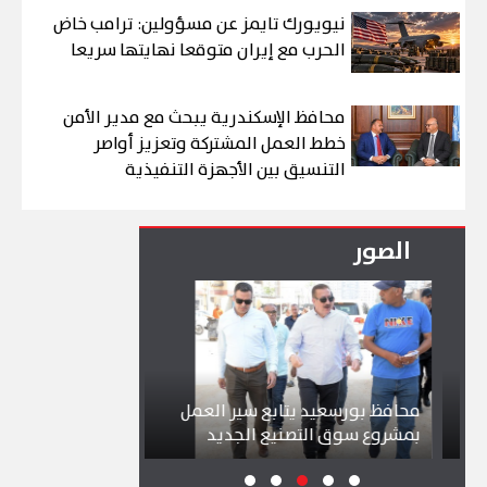
نيويورك تايمز عن مسؤولين: ترامب خاض
الحرب مع إيران متوقعا نهايتها سريعا
محافظ الإسكندرية يبحث مع مدير الأمن
خطط العمل المشتركة وتعزيز أواصر
التنسيق بين الأجهزة التنفيذية
الصور
محافظ بورسعيد يتابع سير العمل
شواطئ بورسعيد و
بمشروع سوق التصنيع الجديد
تجذب آلاف الزائري