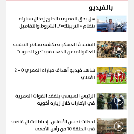
بالفيديو
هل يحق للمصري بالخارج إدخال سيارته
بنظام «التريبتك»؟.. الشروط والتفاصيل
المتحدث العسكري يكشف مخاطر التنقيب
العشوائي عن الذهب في "درع الجنوب"
شاهد فيديو أهداف مباراة المصري 0 – 2
الأهلي
الرئيس السيسي يتفقد القوات المصرية
في الإمارات خلال زيارة أخوية
لحظات تحبس الأنفاس.. إحباط اغتيال قاضي
في الحلقة 10 من رأس الأفعى