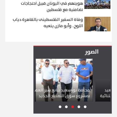
هويتهم في اليونان قبيل احتجاجات
تضامنية مع فلسطين
وفاة السفير الفلسطينى بالقاهرة دياب
اللوح.. وأبو مازن ينعيه
الصور
د
محافظ بورسعيد يتابع سير العمل
شواطئ بورسع
ئية
بمشروع سوق التصنيع الجديد
تجذب آلاف ال