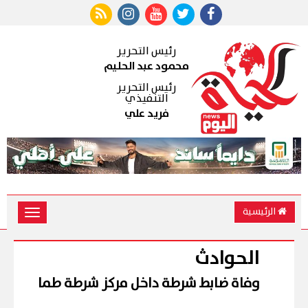
رئيس التحرير
محمود عبد الحليم
رئيس التحرير
التنفيذي
فريد علي
الرئيسية
Toggle
vigation
الحوادث
وفاة ضابط شرطة داخل مركز شرطة طما