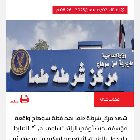
الثلاثاء 02/ديسمبر/2025 - 08:26 م
محمد علي
طباعة
شهد مركز شرطة طما بمحافظة سوهاج واقعة
مؤسفة، حيث تُوفي الرائد "سامي. م. أ"، الضابط
بالخدمات الطبية، إثر تعرضه لسكته قلبية مفاجئة