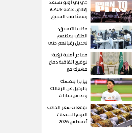
جي بي أوتو تستعد
لإطلاق علامة iCAUR
رسميًا في السوق
المصري خلال
مكتب التنسيق:
أغسطس
الطلاب يمكنهم
تعديل رغباتهم حتى
غلق المرحلة الأولى
مصادر أمنية تركية:
للتنسيق الإلكتروني
توقيع اتفاقية دفاع
مشترك مع
السعودية وباكستان
بيزيرا يتمسك
اليوم
بالرحيل عن الزمالك
ويدرس خيارات
جديدة رغم رفض
توقعات سعر الذهب
النادي بيعه
اليوم الجمعة 7
أغسطس 2026