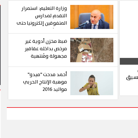
وزارة التعليم: استمرار
التقدم لمدارس
المتفوقين إلكترونيا حتى
يوم الأحد
ضبط مخزن أدوية غير
مرخص بداخله عقاقير
ة يشهد أول مشاركة
مجهولة ومُنتهية
م في فعاليات شارع الفن
آلاف الزائرين يتدفقون على بورسعي
الصلاحية ببورسعيد
وبورفؤاد في عطلة أسبوعية استثنا
أحمد مدحت "ميدو"
نسيق
موهبة الإنتاج الحربي
مواليد 2016