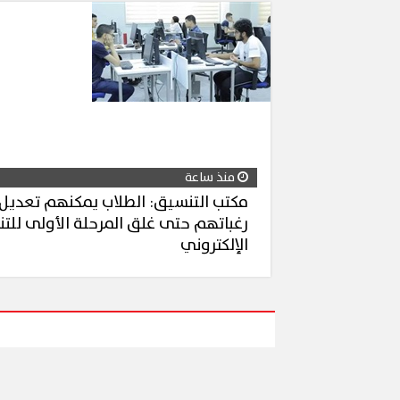
محافظ القاهر
ملح
إقبال كبير ينعش سياحة اليوم الواحد
لكورال التعلي
منذ ساعة
ببورسعيد وبورفؤاد
(صور)
مكتب التنسيق: الطلاب يمكنهم تعديل
رغباتهم حتى غلق المرحلة الأولى للت
الإلكتروني