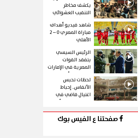
يكشف مخاطر
التنقيب العشوائي
عن الذهب في "درع
شاهد فيديو أهداف
الجنوب"
مباراة المصري 0 – 2
الأهلي
الرئيس السيسي
يتفقد القوات
المصرية في الإمارات
خلال زيارة أخوية
لحظات تحبس
الأنفاس.. إحباط
اغتيال قاضي في
الحلقة 10 من رأس
الأفعى
صفحتنا ع الفيس بوك