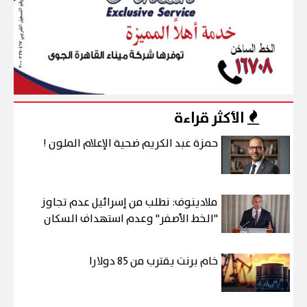
الأكثر قراءة
حمزة عبد الكريم ضحية الإعلام الملون !
ملادينوف: نطلب من إسرائيل عدم تجاوز
"الخط الأصفر" وعدم استهداف السكان
خام برنت يقترب من 85 دولارا