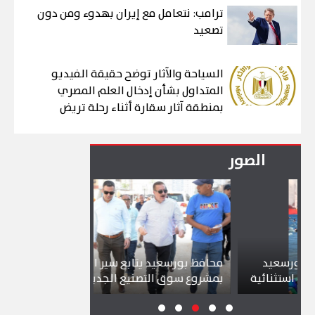
ترامب: نتعامل مع إيران بهدوء ومن دون
تصعيد
السياحة والآثار توضح حقيقة الفيديو
المتداول بشأن إدخال العلم المصري
بمنطقة آثار سقارة أثناء رحلة تريض
الصور
يد
محافظ بورسعيد يتابع سير العمل
شواطئ بورس
ائية
بمشروع سوق التصنيع الجديد
تجذب آلاف ا