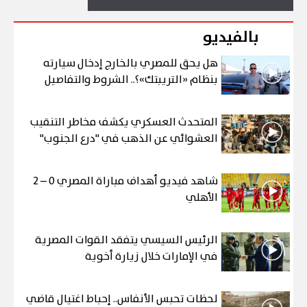
بالفيديو
هل يحق للمصري بالخارج إدخال سيارته
بنظام «التريبتك»؟.. الشروط والتفاصيل
المتحدث العسكري يكشف مخاطر التنقيب
العشوائي عن الذهب في "درع الجنوب"
شاهد فيديو أهداف مباراة المصري 0 – 2
الأهلي
الرئيس السيسي يتفقد القوات المصرية
في الإمارات خلال زيارة أخوية
لحظات تحبس الأنفاس.. إحباط اغتيال قاضي