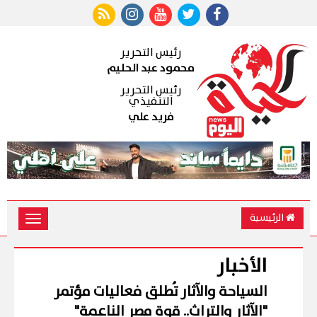
رئيس التحرير
محمود عبد الحليم
رئيس التحرير
التنفيذي
فريد علي
الرئيسية
Toggle
vigation
الأخبار
السياحة والآثار تُطلق فعاليات مؤتمر
"الآثار والتراث.. قوة مصر الناعمة"