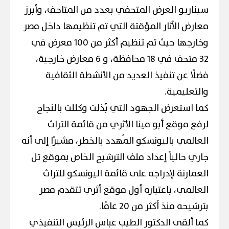
سيناريو العرض المتحفي بعدد من المتاحف، وأبرز
معارض الآثار المؤقتة التي تم تنظيمها داخل مصر
وخارجها حيث تم تنظيم أكثر من 100 معرض في
32 متحف في 18 محافظة، و 6 معارض خارجية،
فضلًا عن تنفيذ العديد من الأنشطة الثقافية
والتعليمية.
كما استعرض الجهود التي بُذلت وكللت بالنجاح
لرفع موقع أبو مينا الأثري من قائمة التراث
العالمي باليونسكو المُهدد بالخطر، مشيرًا إلى أنه
جاري حالياً إعداد ملف الترشيح الخاص بموقع تل
العمارنة لإدراجه على قائمة اليونسكو للتراث
العالمي، باعتباره أول موقع أثري تتقدم مصر
بترشيحه منذ أكثر من 20 عامًا.
كما ألقى الدكتور الطيب عباس الرئيس التنفيذي