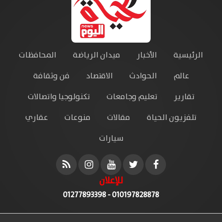
الرئيسية
الأخبار
ميدان الرياضة
المحافظات
عالم
الحوادث
الاقتصاد
فن وثقافة
تقارير
تعليم وجامعات
تكنولوجيا واتصالات
تلفزيون الحياة
مقالات
منوعات
عقاري
سيارات
للإعلان
010197828878 - 01277893398