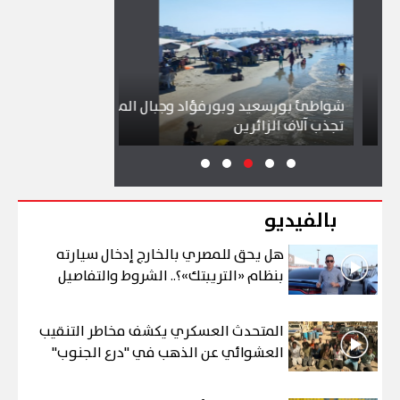
شواطئ بورسعيد وبورفؤاد وجبال الملح
إقبال كبير ينعش 
تجذب آلاف الزائرين
ببورسعيد وبورف
بالفيديو
هل يحق للمصري بالخارج إدخال سيارته
بنظام «التريبتك»؟.. الشروط والتفاصيل
المتحدث العسكري يكشف مخاطر التنقيب
العشوائي عن الذهب في "درع الجنوب"