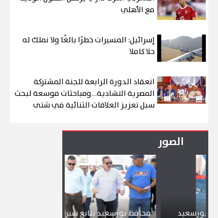
مع الأهلي
إسرائيل: المسيرات خطرًا بالغًا ولا نملك له
حلا كاملا
انعقاد الدورة الرابعة للجنة المشتركة
المصرية التشادية…ومباحثات موسعة لبحث
سبل تعزيز العلاقات الثنائية في شتى
المجالات
الصور
يد
محافظ بورسعيد يتابع سير العمل
شواطئ بورس