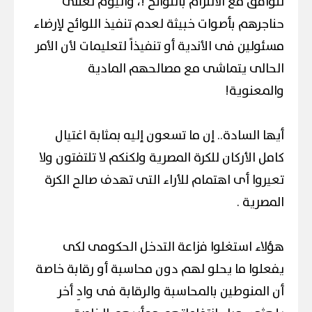
تتوافق مع الالتزام باللوائح !، واليوم تعتلى
حناجرهم بأصوات خبيثة لعدم تنفيذ اللوائح لإرضاء
مسئولين فى الأندية أو تنفيذاً لتعليمات لأن الأمر
الحالى يتماشى مع مصالحهم المادية
والمعنوية!
أيها السادة.. إن ما تسعون إليه بمثابة اغتيال
كامل الأركان للكرة المصرية ولكنكم لا تلتفتون ولا
تعيروا أى اهتمام للأراء التى تهدف صالح الكرة
المصرية .
هؤلاء استغلوا فزاعة التدخل الحكومى لكى
يفعلوا ما يحلو لهم دون محاسبة أو رقابة خاصة
أن المنوطين بالمحاسبة والرقابة فى وادِ أخر