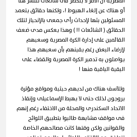
المصرية أن الأمر لا ينحصر فى شائعات تنتشر هنا
أو هناك عن إلغاء الهبوط !، ولكنها حقائق يتعمد
المسئولين بثها لإحداث رأى جمعى بالإنحياز لتلك
الحقائق ( الشائعات !! ) وهذا يعكس مدى ضعف
القائمين على إدارة الكرة المصرية وسعيهم
لإرضاء البعض رغم يقينهم بأن سعيهم هذا
يواصلون به تدمير الكرة المصرية والقضاء على
البقية الباقية منها !
وللأسف هناك من لديهم حيثية ومواقع مؤثرة
يروجون لذلك حتى لا يهبط الإسماعيلى وإنقاذ
الاتحاد السكندرى والمحلة من الاختفاء رغم إنهم
فى مواقف مشابهة طالبوا بتطبيق اللوائح
والقوانين ولكن وقتها كانت مصالحهم الخاصة