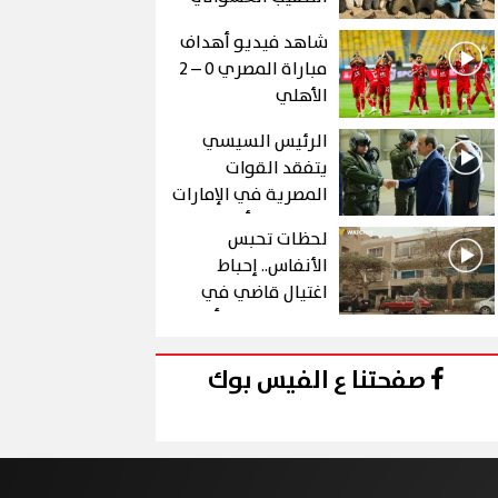
عن الذهب في "درع
شاهد فيديو أهداف
الجنوب"
مباراة المصري 0 – 2
الأهلي
الرئيس السيسي
يتفقد القوات
المصرية في الإمارات
خلال زيارة أخوية
لحظات تحبس
الأنفاس.. إحباط
اغتيال قاضي في
الحلقة 10 من رأس
الأفعى
صفحتنا ع الفيس بوك