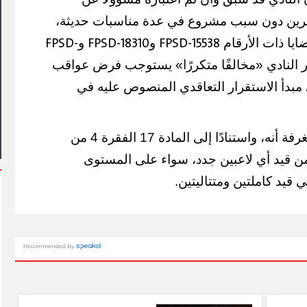
آخرين دون سبب مشروع في عدة مناسبات حديثة،
FPSD-
FPSD-18310
FPSD-15538
يا ذات الأرقام
و
و
ار النادي «مخالفًا متكررًا» يستوجب فرض عواقب
قاهرة يشهد أول مشاركة
مبدأ الاستقرار التعاقدي المنصوص عليه في
تعليم في فعاليات شارع الفن
آلاف الزائرين يتدفقون على بو
وبورفؤاد في عطلة أسبوعية اس
80- وبناءً على ذلك، قررت الغرفة أنه، واستنادًا إلى المادة 17 الفقرة 4 من
ه من قيد أي لاعبين جدد، سواء على المستوى
 قيد كاملتين ومتتاليتين.