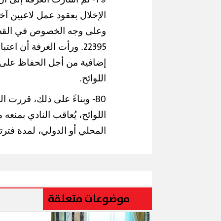
الإخلال بعقود عمل لاعبين 
وعلى وجه الخصوص في القضا
22395
. ورأت الغرفة أن اعتب
محافظ ال
إضافية من أجل الحفاظ على 
ل الملح
إقبال كبير ينعش سياحة اليوم الواحد
لكورال ال
اللوائح.
ببورسعيد وبورفؤاد
(صور)
اللوائح، يُعاقب النادي بمنع
المحلي أو الدولي، لمدة فترتي
موضوعات متعلقة