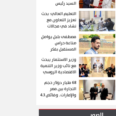
السيد رئيس
الجمهورية إلى
التعليم العالي: بحث
الرئيس التشادي
تعزيز التعاون مع
تشاد في مجالات
التعليم العالي
مصطفى بلبل يواصل
والبحث العلمي
صناعة حراس
وزيادة المنح
المستقبل بفكر
الدراسية المقدمة
تدريبي حديث
للطلاب التشاديين
وزير الاستثمار يبحث
وخبرات كبيرة
مع نائب وزير التنمية
الاقتصادية الروسي
تعزيز التجارة
68 مليار دولار حجم
التجارة بين مصر
والإمارات.. وفائض 4.3
مليار دولار لصالح
القاهرة
الصور