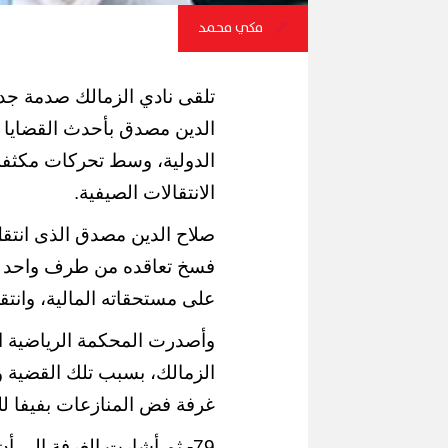
مكي محمد
تلقى نادي الزمالك صدمة جدي
الدين مصدق بأحدث القضايا 
الدولية، وسط تحركات مكثفة د
الانتقالات الصيفية.
صلاح الدين مصدق الذى انتقل
فسخ تعاقده من طرف واحد ف
على مستحقاته المالية، وانتق
وأصدرت المحكمة الرياضية الد
الزمالك، بسبب تلك القضية 
غرفة فض المنازعات بفيفا لل
79- ثم أشارت الغرفة إلى أ