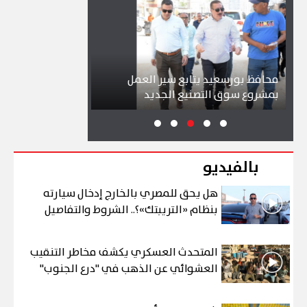
محافظ بورسعيد يتابع سير العمل
شواطئ بورسعيد و
بمشروع سوق التصنيع الجديد
تجذب آلاف الزائري
بالفيديو
هل يحق للمصري بالخارج إدخال سيارته
بنظام «التريبتك»؟.. الشروط والتفاصيل
المتحدث العسكري يكشف مخاطر التنقيب
العشوائي عن الذهب في "درع الجنوب"