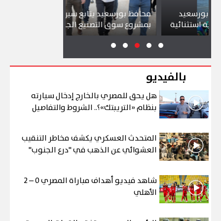
عيد
محافظ بورسعيد يتابع سير العمل
شواطئ بور
نائية
بمشروع سوق التصنيع الجديد
تجذب آلاف 
بالفيديو
هل يحق للمصري بالخارج إدخال سيارته
بنظام «التريبتك»؟.. الشروط والتفاصيل
المتحدث العسكري يكشف مخاطر التنقيب
العشوائي عن الذهب في "درع الجنوب"
شاهد فيديو أهداف مباراة المصري 0 – 2
الأهلي