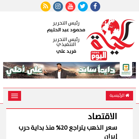
رئيس التحرير
محمود عبد الحليم
رئيس التحرير
التنفيذي
فريد علي
الرئيسية
Toggle
vigation
الاقتصاد
سعر الذهب يتراجع 20% منذ بداية حرب
إيران