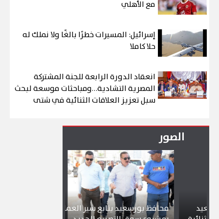
مع الأهلي
إسرائيل: المسيرات خطرًا بالغًا ولا نملك له
حلا كاملا
انعقاد الدورة الرابعة للجنة المشتركة
المصرية التشادية…ومباحثات موسعة لبحث
سبل تعزيز العلاقات الثنائية في شتى
المجالات
الصور
د
محافظ بورسعيد يتابع سير العمل
شواطئ بورسع