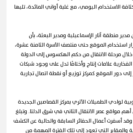
فة الاستخدام اليومي، مع غلبة أواني المائدة، تليها
ير منطقة آثار الإسماعيلية ومدير البعثة، بأن
رار استخدام الموقع حتى منتصف الأسرة الثامنة عشرة،
خلال مرحلة الانتقال من حكم الهكسوس إلى الدولة
لفخارية علامات إنتاج وأختامًا تدل على وجود شبكات
إلى دور الموقع كمركز توزيع أو نقطة اتصال تجارية
بية لوادي الطميلات الأثري بمركز القصاصين الجديدة
أهم مواقع عصر الانتقال الثاني في شرق الدلتا. وتبلغ
ل الأثري نحو 55 فدانًا، وقد أسفرت أعمال الحفائر السابقة والحالية عن الكشف
 والمقابر التي تعود إلى تلك الفترة المهمة من