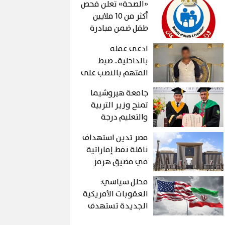
«الصحة» تعلن فحص
أكثر من 10 ملايين
طفل ضمن مبادرة
رئيس الجمهورية
ادعى عمله
بالداخلية.. ضبط
المتهم بالنصب على
المواطنين في بني
جامعة هيروشيما
سويف
تمنح وزير التربية
والتعليم درجة
الدكتوراه الفخرية
مصر تدين استهداف
ناقلة نفط إماراتية
في مضيق هرمز
محلل سياسي:
العقوبات الأمريكية
الجديدة تستهدف
دفع إيران للعودة