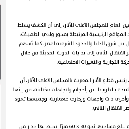
مين العام للمجلس الأعلى للآثار، إلى أن الكشف يسلط
 المواقع الرئيسية المرتبطة بمحور وادي الطميلات،
ل بين شرق الدلتا والحدود الشرقية لمصر. كما يُسهم
يشهد أول مشاركة
نتقال الثاني إلى بدايات الدولة الحديثة من خلال
ي فعاليات شارع الفن
آلاف الزائرين يتدفقون على بورسعيد
وبورفؤاد في عطلة أسبوعية استثنائية
كة التجارية والتغيرات الاجتماعية.
رئيس قطاع الآثار المصرية بالمجلس الأعلى للآثار، أن
دة بالطوب اللبن بأحجام واتجاهات مختلفة، من بينها
وأخرى ذات واجهات وزخارف معمارية، وجميعها تعود
الانتقال الثاني.
كما تم الكشف عن منطقة سكنية تبلغ مساحتها نحو 30 × 60 مترًا، يحيط بها جدار من