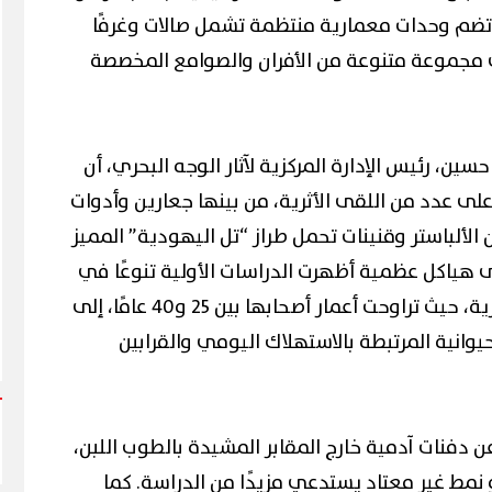
بن بعرض نحو 1.5 متر، وتضم وحدات معمارية منتظمة تشمل صالات وغرفًا
ى مجموعة متنوعة من الأفران والصوامع المخصصة
ين، رئيس الإدارة المركزية لآثار الوجه البحري، أن
على عدد من اللقى الأثرية، من بينها جعارين وأدوات
 الألباستر وقنينات تحمل طراز “تل اليهودية” المميز
إلى هياكل عظمية أظهرت الدراسات الأولية تنوعًا في
الأوضاع الجنائزية والمراحل العمرية، حيث تراوحت أعمار أصحابها بين 25 و40 عامًا، إلى
يوانية المرتبطة بالاستهلاك اليومي والقرابين
 دفنات آدمية خارج المقابر المشيدة بالطوب اللبن،
مط غير معتاد يستدعي مزيدًا من الدراسة. كما