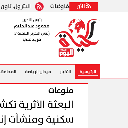
ى طاولة المفاوضات
الآن
البترول: تاون جاس تؤمن كس
رئيس التحرير
محمود عبد الحليم
رئيس التحرير التنفيذي
فريد علي
الرئيسية
الأخبار
ميدان الرياضة
المحافظا
منوعات
البعثة الأثرية ت
سكنية ومنشآت إنت