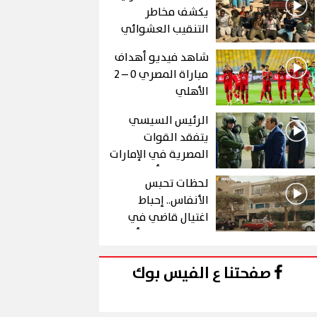
يكشف مخاطر
التنقيب العشوائي
عن الذهب في "درع
شاهد فيديو أهداف
الجنوب"
مباراة المصري 0 – 2
الأهلي
الرئيس السيسي
يتفقد القوات
المصرية في الإمارات
خلال زيارة أخوية
لحظات تحبس
الأنفاس.. إحباط
اغتيال قاضي في
الحلقة 10 من رأس
الأفعى
صفحتنا ع الفيس بوك