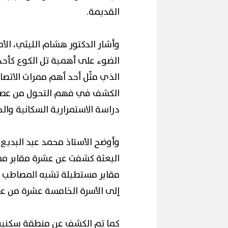
القديمة.
وأشار الدكتور هشام الليثي، الأ
الضوء على أهمية تل الكوع كأحد
الذي مثّل أحد أهم ممرات الاتصا
محافظ القاهرة 
الكشف في فهم التحول من عصر الا
إقبال كبير ينعش سياحة اليوم الواحد
لكورال التعليم ف
ببورسعيد وبورفؤاد
(صور)
دراسة الاستمرارية السكانية والحر
وأوضح الأستاذ محمد عبد البديع، 
البعثة كشفت عن عشرة مقابر مشي
مقابر مستطيلة تشبه المصاطب 
إلى الأسرة الخامسة عشرة من عصر 