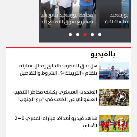
رسعيد
محافظ بورسعيد يتابع سير العمل
شواطئ ب
تثنائية
بمشروع سوق التصنيع الجديد
تجذب آلا
بالفيديو
هل يحق للمصري بالخارج إدخال سيارته
بنظام «التريبتك»؟.. الشروط والتفاصيل
المتحدث العسكري يكشف مخاطر التنقيب
العشوائي عن الذهب في "درع الجنوب"
شاهد فيديو أهداف مباراة المصري 0 – 2
الأهلي