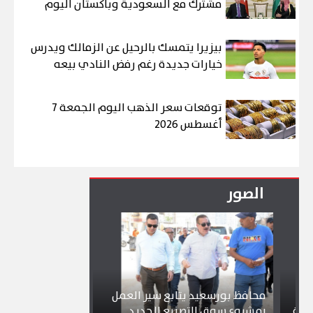
مشترك مع السعودية وباكستان اليوم
بيزيرا يتمسك بالرحيل عن الزمالك ويدرس
خيارات جديدة رغم رفض النادي بيعه
توقعات سعر الذهب اليوم الجمعة 7
أغسطس 2026
الصور
محافظ بورسعيد يتابع سير العمل
شواطئ بورسعيد 
بمشروع سوق التصنيع الجديد
تجذب آلاف الزائر