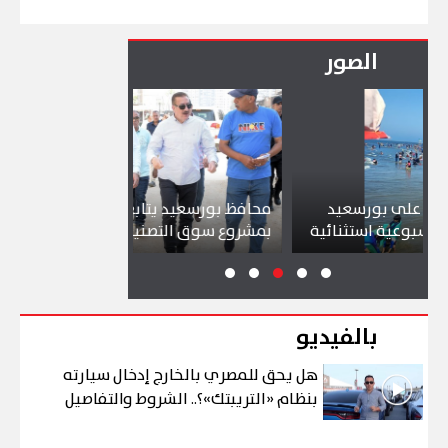
الصور
ورسعيد
محافظ بورسعيد يتابع سير العمل
شواطئ 
ستثنائية
بمشروع سوق التصنيع الجديد
تجذب آل
بالفيديو
هل يحق للمصري بالخارج إدخال سيارته
بنظام «التريبتك»؟.. الشروط والتفاصيل