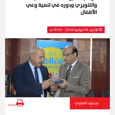
والتنويري ودوره في تنمية وعي
الأطفال
الإثنين 06/يوليو/2026 - 10:50 م
محمود القناوي
طباعة