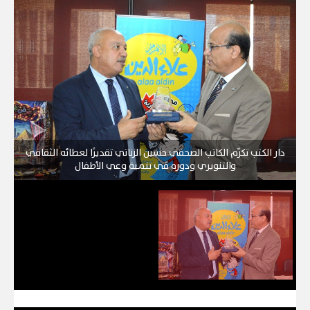
دار الكتب تكرّم الكاتب الصحفي حسين الزناتي تقديرًا لعطائه الثقافي
والتنويري ودوره في تنمية وعي الأطفال