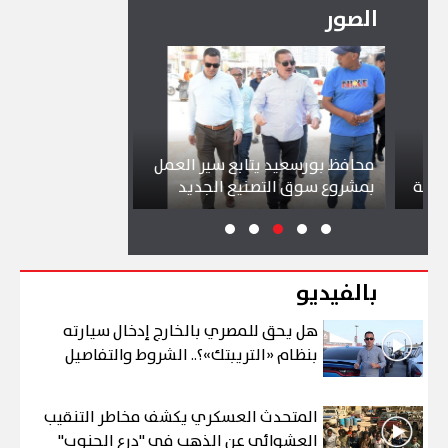
الصور
محافظ بورسعيد يتابع سير العمل
شواطئ بورسعيد 
بمشروع سوق التصنيع الجديد
تجذب آلاف الزائر
بالفيديو
هل يحق للمصري بالخارج إدخال سيارته
بنظام «التريبتك»؟.. الشروط والتفاصيل
المتحدث العسكري يكشف مخاطر التنقيب
العشوائي عن الذهب في "درع الجنوب"