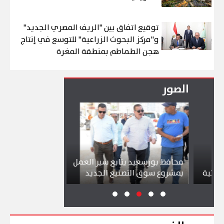
توقيع اتفاق بين "الريف المصري الجديد"
و"مركز البحوث الزراعية" للتوسع في إنتاج
هجن الطماطم بمنطقة المغرة
الصور
محافظ بورسعيد يتابع سير العمل
شواطئ بورسعيد
ة
بمشروع سوق التصنيع الجديد
تجذب آلاف الزائ