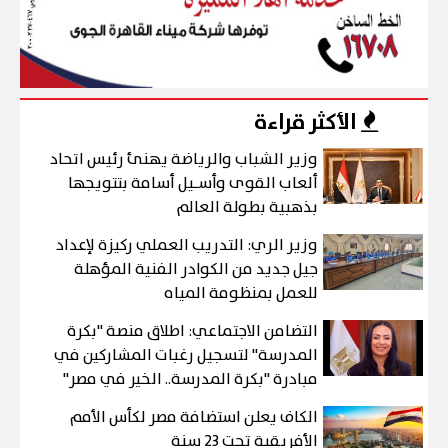
الأكثر قراءة
وزير الشباب والرياضة يهنئ رئيس اتحاد
ألعاب القوى وأسـيل أسامة بتتويجها
بذهبية بطولة العالم
وزير الري: التدريب العملي ركيزة لإعداد
جيل جديد من الكوادر الفنية المؤهلة
للعمل بمنظومة المياه
التضامن الاجتماعي: اطلاق منصة "بكرة
المدرسة" لتسجيل رغبات المشاركين في
مبادرة "بكرة المدرسة.. الخير في مصر"
الكاف يعلن استضافة مصر لكأس الأمم
الأفريقية تحت 23 سنة