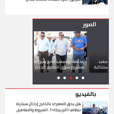
الصور
د
محافظ بورسعيد يتابع سير العمل
شواطئ بورسع
ئية
بمشروع سوق التصنيع الجديد
تجذب آلاف الز
بالفيديو
هل يحق للمصري بالخارج إدخال سيارته
بنظام «التريبتك»؟.. الشروط والتفاصيل