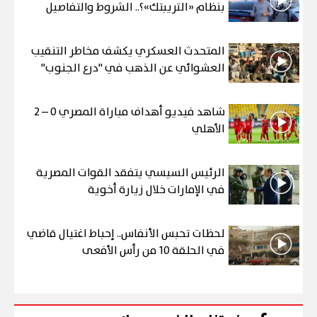
بنظام «التريبتك»؟.. الشروط والتفاصيل
المتحدث العسكري يكشف مخاطر التنقيب
العشوائي عن الذهب في "درع الجنوب"
شاهد فيديو أهداف مباراة المصري 0 – 2
الأهلي
الرئيس السيسي يتفقد القوات المصرية
في الإمارات خلال زيارة أخوية
لحظات تحبس الأنفاس.. إحباط اغتيال قاضي
في الحلقة 10 من رأس الأفعى