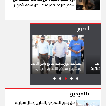
شخص "تزوجته عرفيا" داخل شقة بأكتوبر
الصور
د
محافظ بورسعيد يتابع سير العمل
شواطئ بورسع
ئية
بمشروع سوق التصنيع الجديد
تجذب آلاف الز
بالفيديو
هل يحق للمصري بالخارج إدخال سيارته