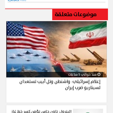
موضوعات متعلقة
منذ حوالي 5 ساعات
إعلام إسرائيلي: واشنطن وتل أبيب تستعدان
لسيناريو ضرب إيران
البترول: تاون جاس تؤمن كسر خط غاز