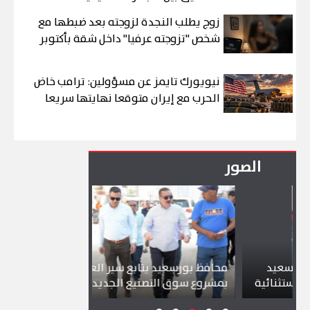
زوج يطلب النجدة لزوجته بعد ضبطها مع
شخص "تزوجته عرفيا" داخل شقة بأكتوبر
نيويورك تايمز عن مسؤولين: ترامب خاض
الحرب مع إيران متوقعا نهايتها سريعا
الصور
يد
محافظ بورسعيد يتابع سير العمل
شواطئ بورس
ائية
بمشروع سوق التصنيع الجديد
تجذب آلاف ال