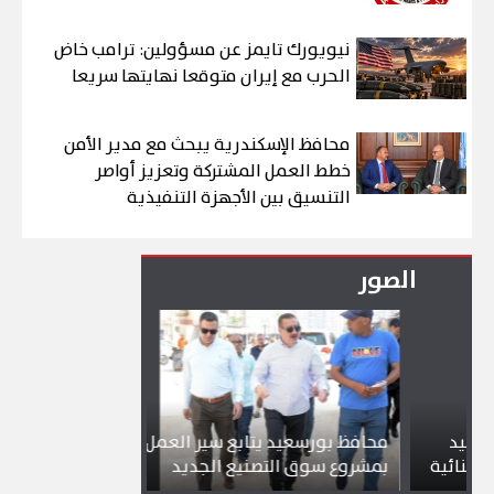
نيويورك تايمز عن مسؤولين: ترامب خاض
الحرب مع إيران متوقعا نهايتها سريعا
محافظ الإسكندرية يبحث مع مدير الأمن
خطط العمل المشتركة وتعزيز أواصر
التنسيق بين الأجهزة التنفيذية
الصور
محافظ بورسعيد يتابع سير العمل
شواطئ بورسعي
ية
بمشروع سوق التصنيع الجديد
تجذب آلاف الزا