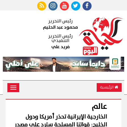
رئيس التحرير
محمود عبد الحليم
رئيس التحرير
التنفيذي
فريد علي
الرئيسية
Toggle
vigation
عالم
الخارجية الإيرانية تحذر أمريكا ودول
الخليج: قواتنا المسلحة سترد على مصدر