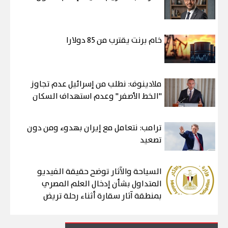
خام برنت يقترب من 85 دولارا
ملادينوف: نطلب من إسرائيل عدم تجاوز
"الخط الأصفر" وعدم استهداف السكان
ترامب: نتعامل مع إيران بهدوء ومن دون
تصعيد
السياحة والآثار توضح حقيقة الفيديو
المتداول بشأن إدخال العلم المصري
بمنطقة آثار سقارة أثناء رحلة تريض