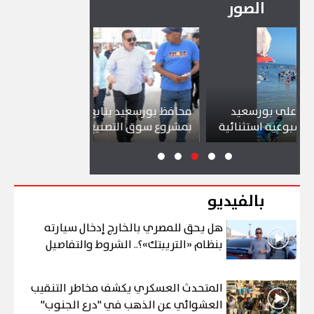
الصور
رسعيد
محافظ بورسعيد يتابع سير العمل
شواطئ ب
تثنائية
بمشروع سوق التصنيع الجديد
تجذب آلا
بالفيديو
هل يحق للمصري بالخارج إدخال سيارته
بنظام «التريبتك»؟.. الشروط والتفاصيل
المتحدث العسكري يكشف مخاطر التنقيب
العشوائي عن الذهب في "درع الجنوب"